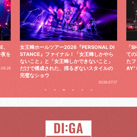
 DI
「SHISHAMOでした!!!」ロックバンドとし
TO
やら
ての芯を貫き通し、笑顔と感謝で泳ぎ切っ
気感
と」
たファイナルライブ、DAY2“GOODBYE D
レポ
ルの
AY”をレポート
2026.06.19
.07.17