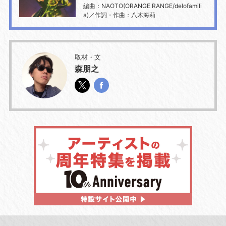
編曲：NAOTO(ORANGE RANGE/delofamili
a)／作詞・作曲：八木海莉
取材・文
森朋之