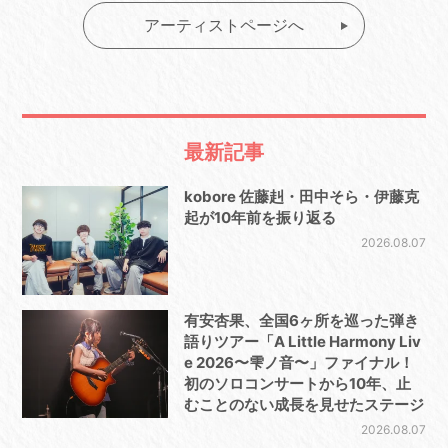
アーティストページへ
最新記事
kobore 佐藤赳・田中そら・伊藤克
起が10年前を振り返る
2026.08.07
有安杏果、全国6ヶ所を巡った弾き
語りツアー「A Little Harmony Liv
e 2026〜雫ノ音〜」ファイナル！
初のソロコンサートから10年、止
むことのない成長を見せたステージ
2026.08.07