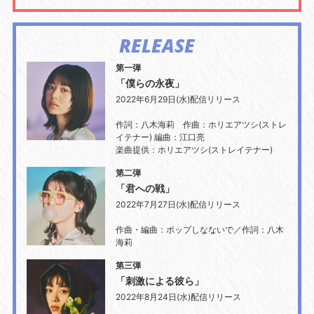
RELEASE
第一弾
「僕らの永夜」
2022年6月29日(水)配信リリース
作詞：八木海莉 作曲：ホリエアツシ(ストレ
イテナー) 編曲：江口亮
楽曲提供：ホリエアツシ(ストレイテナー)
第二弾
「君への戦」
2022年7月27日(水)配信リリース
作曲・編曲：ポップしなないで／作詞：八木
海莉
第三弾
「刺激による彼ら」
2022年8月24日(水)配信リリース