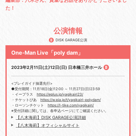
編集部：八木さん、貴重なお話をありがとうございまし
た！
公演情報
DISK GARAGE公演
One-Man Live「poly dam」
2023年2月11日(土)12日(日) 日本橋三井ホール
<プレイガイド抽選先行>
●受付期間：11月18日(金)12:00 ～ 11月27日(日)23:59
・イープラス
https://eplus.jp/yagikairi23/
・チケットぴあ
https://w.pia.jp/t/yagikairi-polydam/
・ローソンチケット
https://l-tike.com/yagikairi/
※受付詳細に関しては、各申込ページにてご確認ください。
【八木海莉】DISK GARAGE公演詳細
【八木海莉】オフィシャルサイト