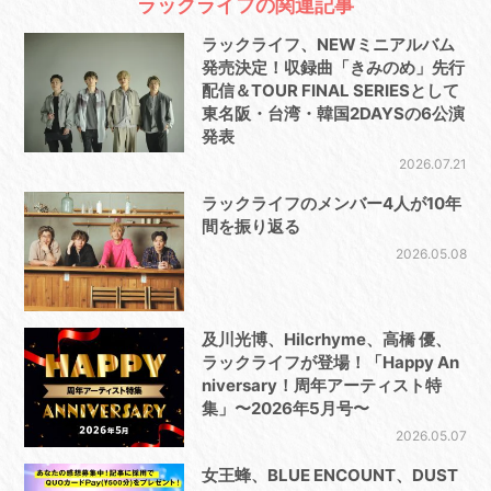
ラックライフの関連記事
ラックライフ、NEWミニアルバム
発売決定！収録曲「きみのめ」先行
配信＆TOUR FINAL SERIESとして
東名阪・台湾・韓国2DAYSの6公演
発表
2026.07.21
ラックライフのメンバー4人が10年
間を振り返る
2026.05.08
及川光博、Hilcrhyme、高橋 優、
ラックライフが登場！「Happy An
niversary！周年アーティスト特
集」〜2026年5月号〜
2026.05.07
女王蜂、BLUE ENCOUNT、DUST