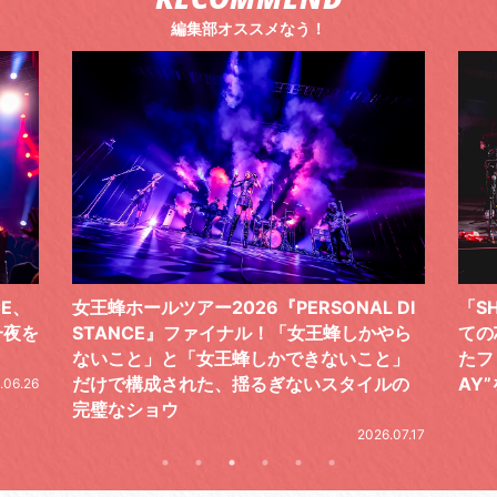
編集部オススメなう！
 DI
「SHISHAMOでした!!!」ロックバンドとし
TO
やら
ての芯を貫き通し、笑顔と感謝で泳ぎ切っ
気感
と」
たファイナルライブ、DAY2“GOODBYE D
レポ
ルの
AY”をレポート
2026.06.19
.07.17