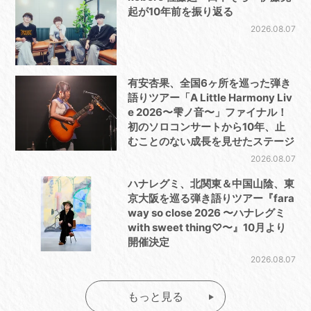
起が10年前を振り返る
2026.08.07
有安杏果、全国6ヶ所を巡った弾き
語りツアー「A Little Harmony Liv
e 2026〜雫ノ音〜」ファイナル！
初のソロコンサートから10年、止
むことのない成長を見せたステージ
2026.08.07
ハナレグミ、北関東＆中国山陰、東
京大阪を巡る弾き語りツアー『fara
way so close 2026 〜ハナレグミ
with sweet thing♡〜』10月より
開催決定
2026.08.07
もっと見る