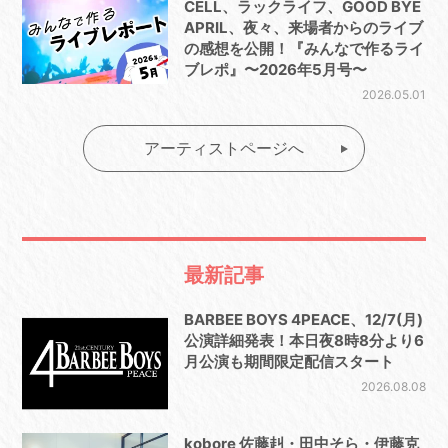
CELL、ラックライフ、GOOD BYE
APRIL、夜々、来場者からのライブ
の感想を公開！『みんなで作るライ
ブレポ』〜2026年5月号〜
2026.05.01
アーティストページへ
最新記事
BARBEE BOYS 4PEACE、12/7(月)
公演詳細発表！本日夜8時8分より6
月公演も期間限定配信スタート
2026.08.08
kobore 佐藤赳・田中そら・伊藤克