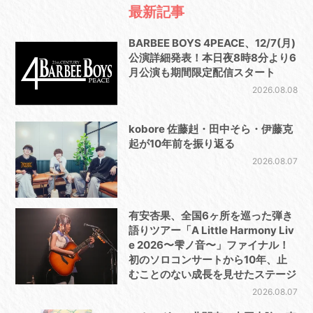
最新記事
BARBEE BOYS 4PEACE、12/7(月)
公演詳細発表！本日夜8時8分より6
月公演も期間限定配信スタート
2026.08.08
kobore 佐藤赳・田中そら・伊藤克
起が10年前を振り返る
2026.08.07
有安杏果、全国6ヶ所を巡った弾き
語りツアー「A Little Harmony Liv
e 2026〜雫ノ音〜」ファイナル！
初のソロコンサートから10年、止
むことのない成長を見せたステージ
2026.08.07