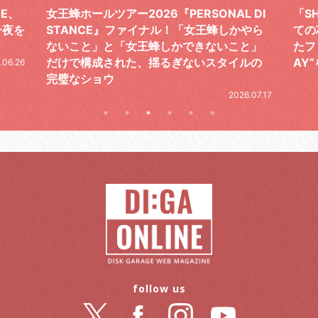
 DI
「SHISHAMOでした!!!」ロックバンドとし
TO
やら
ての芯を貫き通し、笑顔と感謝で泳ぎ切っ
気感
と」
たファイナルライブ、DAY2“GOODBYE D
レポ
ルの
AY”をレポート
2026.06.19
.07.17
follow us