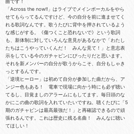
曲です！
「Across the now!!」はライブでメインボーカルをやら
せてもらってるんですけど、今の自分を前に進ませてく
れる歌詞なんです。歌うたびに背中を押されているよう
な感じがする。《傷つくこと恐れないで》という歌詞
も、新体制に対していろんな意見があるなかで「わたし
たちはこうやっていくんだ！ みんな見て！」と意志表
示をしている今のガチャピンにぴったりだと思います。
それを新メンバーの自分が歌うからこそ、自分もしゃき
っとするんです。
「逆境ヒーロー」は初めて自分が参加した曲だから、ア
ンジー色もある！ 電車で現場に向かう時にも必ず聴い
てるし、目覚ましのアラームにもしてます。毎日頭のな
かにこの曲の歌詞を入れていたいですね。聴くたびに「5
期のガチャピンは最高最強だ！」と再確認できるので頑
張れるんです。これは歴史に残る名曲！ みんなに聴い
てほしい！