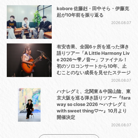
kobore 佐藤赳・田中そら・伊藤克
起が10年前を振り返る
2026.08.07
有安杏果、全国6ヶ所を巡った弾き
語りツアー「A Little Harmony Liv
e 2026〜雫ノ音〜」ファイナル！
初のソロコンサートから10年、止
むことのない成長を見せたステージ
2026.08.07
ハナレグミ、北関東＆中国山陰、東
京大阪を巡る弾き語りツアー『fara
way so close 2026 〜ハナレグミ
with sweet thing♡〜』10月より
開催決定
2026.08.07