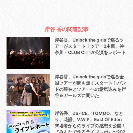
岸谷 香の関連記事
岸谷香、Unlock the girlsで巡るツ
アーがスタート！ツアー2本目、神
奈川・CLUB CITTA’公演をレポート
岸谷香、Unlock the girlsで巡る全
国ツアーが間も無くスタート！バン
ドの現在とツアーへの意気込みを岸
谷＆ガールズに聞いた
岸谷香、Da-iCE、TOMOO、なと
り、花譜、V.W.P、East Of Eden
来場者からのライブの感想を公開！
『みんなで作るライブレポ』〜202