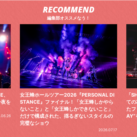
RECOMMEND
編集部オススメなう！
 DI
「SHISHAMOでした!!!」ロックバンドとし
TO
やら
ての芯を貫き通し、笑顔と感謝で泳ぎ切っ
気感
と」
たファイナルライブ、DAY2“GOODBYE D
レポ
ルの
AY”をレポート
2026.06.19
.07.17