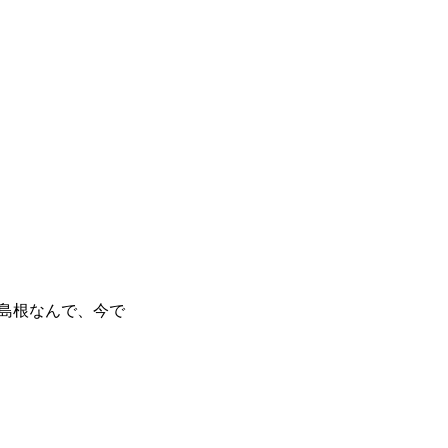
島根なんで、今で
。