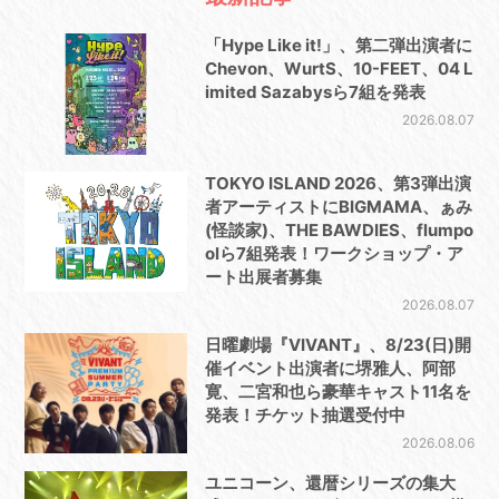
「Hype Like it!」、第二弾出演者に
Chevon、WurtS、10-FEET、04 L
imited Sazabysら7組を発表
2026.08.07
TOKYO ISLAND 2026、第3弾出演
者アーティストにBIGMAMA、ぁみ
(怪談家)、THE BAWDIES、flumpo
olら7組発表！ワークショップ・ア
ート出展者募集
2026.08.07
日曜劇場『VIVANT』、8/23(日)開
催イベント出演者に堺雅人、阿部
寛、二宮和也ら豪華キャスト11名を
発表！チケット抽選受付中
2026.08.06
ユニコーン、還暦シリーズの集大