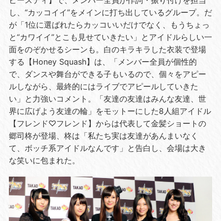
ビースティ】で、メンバー全員が作詞・振り付けを担当
し、“カッコイイ”をメインに打ち出しているグループ。だ
が「1位に選ばれたらカッコいいだけでなく、もうちょっ
と“カワイイ”とこも見せていきたい」とアイドルらしい一
面をのぞかせるシーンも。白のキラキラした衣装で登場
する【Honey Squash】は、「メンバー全員が個性的
で、ダンスや舞台ができる子もいるので、個々をアピー
ルしながら、最終的にはライブでアピールしていきた
い」と力強いコメント。「友達の友達はみんな友達、世
界に広げよう友達の輪」をモットーにした8人組アイドル
【フレンド♡フレンド】からは代表して金髪ショートの
郷司柊が登場、柊は「私たち実は友達があんまいなく
て、ボッチ系アイドルなんです」と告白し、会場は大き
な笑いに包まれた。