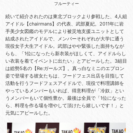
フルーティー
続いて紹介されたのは東北ブロックより参戦した、4人組
アイドル【chairmans】の代表、武部夏妃。2011年に岩
手美少女図鑑のモデルにより被災地支援ユニットとして
結成されたアイドルで、メンバーそれぞれが大学に通う
現役女子大生アイドル。武部はやや緊張した面持ちなが
らも、「1位になったら新衣装がほしくて、アイドルらし
い衣装を着てイベントに出たい」とアピールした。3組目
は総勢5名の【Re:ガールズ】。真っ白なミニのエプロン
姿で登場する彼女たちは、フードフェス出店を目指して
活動を行うフードフェスアイドルで、現役で料理講師を
やっているメンバーもいれば、得意料理が「冷奴」とい
うメンバーもいて個性豊か。最後は全員で「1位になった
ら、料理を作る場を増やして頂けたら嬉しいです！」と
元気にアピールした。