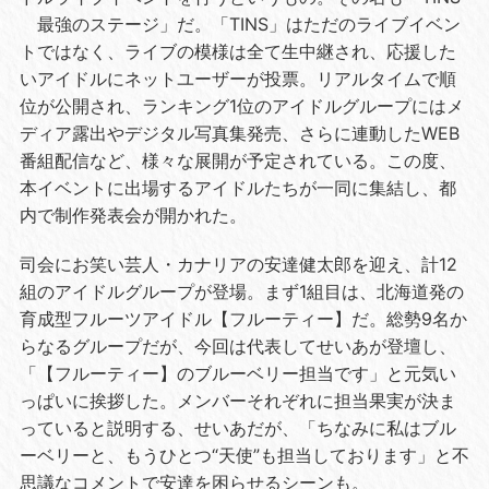
最強のステージ」だ。「TINS」はただのライブイベン
トではなく、ライブの模様は全て生中継され、応援した
いアイドルにネットユーザーが投票。リアルタイムで順
位が公開され、ランキング1位のアイドルグループにはメ
ディア露出やデジタル写真集発売、さらに連動したWEB
番組配信など、様々な展開が予定されている。この度、
本イベントに出場するアイドルたちが一同に集結し、都
内で制作発表会が開かれた。
司会にお笑い芸人・カナリアの安達健太郎を迎え、計12
組のアイドルグループが登場。まず1組目は、北海道発の
育成型フルーツアイドル【フルーティー】だ。総勢9名か
らなるグループだが、今回は代表してせいあが登壇し、
「【フルーティー】のブルーベリー担当です」と元気い
っぱいに挨拶した。メンバーそれぞれに担当果実が決ま
っていると説明する、せいあだが、「ちなみに私はブル
ーベリーと、もうひとつ“天使”も担当しております」と不
思議なコメントで安達を困らせるシーンも。