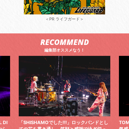
＜PR ライフガード＞
RECOMMEND
編集部オススメなう！
ドとし
TOMOO、３台の鍵盤で「6月から7月の空
筋肉
切っ
気感」を鮮やかに描いた、FC限定ライブを
の日