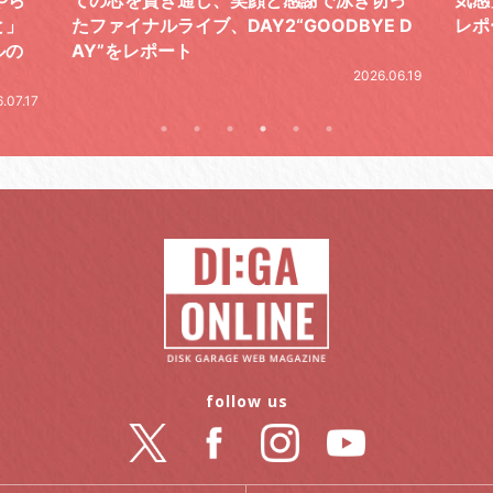
E D
レポート
とし
の拍
2026.07.17
.06.19
follow us