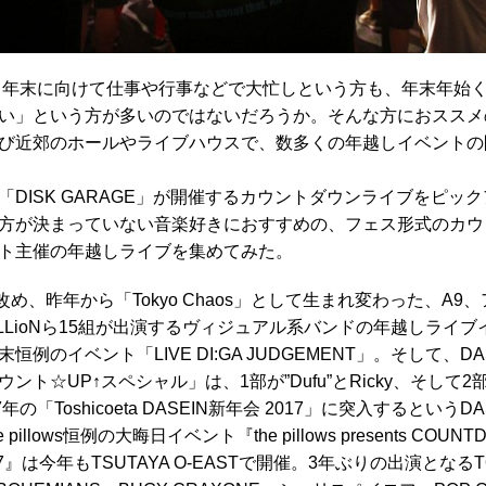
か。年末に向けて仕事や行事などで大忙しという方も、年末年始
い」という方が多いのではないだろうか。そんな方におススメ
び近郊のホールやライブハウスで、数多くの年越しイベントの
DISK GARAGE」が開催するカウントダウンライブをピッ
方が決まっていない音楽好きにおすすめの、フェス形式のカウ
ト主催の年越しライブを集めてみた。
dge」改め、昨年から「Tokyo Chaos」として生まれ変わった、A
u-BiLLioNら15組が出演するヴィジュアル系バンドの年越しラ
例のイベント「LIVE DI:GA JUDGEMENT」。そして、DA
ト☆UP↑スペシャル」は、1部が”Dufu”とRicky、そして2部
の「Toshicoeta DASEIN新年会 2017」に突入するというD
illows恒例の大晦日イベント『the pillows presents COUNT
2017』は今年もTSUTAYA O-EASTで開催。3年ぶりの出演となる