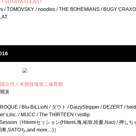
 TSUTAYA O-EAST
lows / TOMOVSKY / noodles / THE BOHEMIANS / BUGY C
LAT
016
(土)国立代々木競技場第二体育館
0 開演
QUE / Blu-BiLLioN / ダウト / DaizyStripper / DEZERT / heidi
’s,Inc. / MUCC / The THIRTEEN / vistlip
per Session［Hitomiセッション(Hitomi,海,祐弥,玲夏,Nao) / 
明希,SATOち,and more…)］