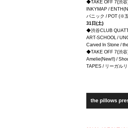
◆TAKE OFF 7(渋谷
INKYMAP / ENTH(
パニック / POT (
31日(土)
◆渋谷CLUB QUAT
ART-SCHOOL / UNCH
Carved In Stone 
◆TAKE OFF 7(渋谷
Amelie(New!!) / 
TAPES / リーガルリ
the pillows 