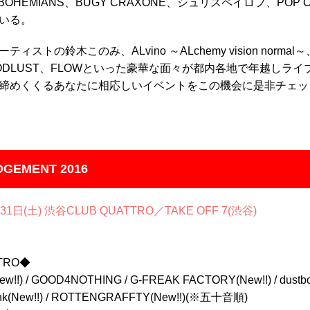
E BOHEMIANS、BUGY CRAXONE、シュリスペイロフ、POP
いる。
ストの鈴木このみ、ALvino ～ALchemy vision norma
BLOODLUST、FLOWといった豪華な面々が都内各地で年越しラ
締めくくるあなたに相応しいイベントをこの機会に是非チェッ
UDGEMENT 2016
31日(土) 渋谷CLUB QUATTRO／TAKE OFF 7(渋谷)
TRO◆
/ GOOD4NOTHING / G-FREAK FACTORY(New!!) / dustbox / 
frank(New!!) / ROTTENGRAFFTY(New!!)(※五十音順)