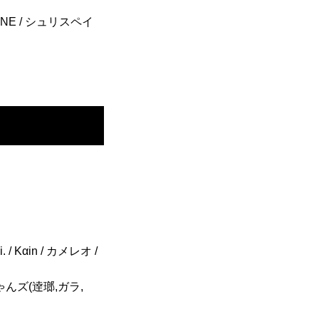
RAXONE / シュリスペイ
. / Kαin / カメレオ /
押しちゃんズ(逹瑯,ガラ,