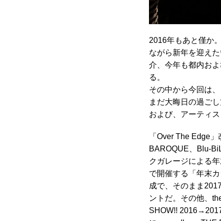
2016年もあと僅
ながら新年を迎えた
介、今年も都内およ
る。
その中から今回は、「
まだ大晦日の過ごし
および、アーティス
「Over The E
BAROQUE、Bl
クガレージによる年末恒
で開催する「年末カウン
成で、そのまま2017年
ントだ。その他、the p
SHOW!! 2016→