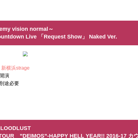
emy vision normal～
ountdown Live 「Request Show」 Naked Ver.
 新横浜strage
0 開演
別途必要
BLOODLUST
OUR ”DEIMOS”-HAPPY HELL YEAR!! 2016-17