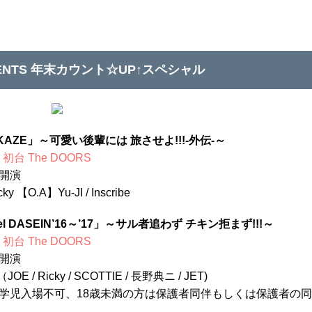
ESENTS 年末カウント☆UP↑スペシャル
KAZE」～可愛い後輩には 旅させよ!!!-外伝-～
 初台 The DOORS
0 開演
icky 【O.A】Yu-JI / Inscribe
el DASEIN’16～’17」～サル者追わず チキン拒まず!!!～
 初台 The DOORS
0 開演
JOE / Ricky / SCOTTIE / 長野典ニ / JET)
学児入場不可、18歳未満の方は保護者同伴もしくは保護者の