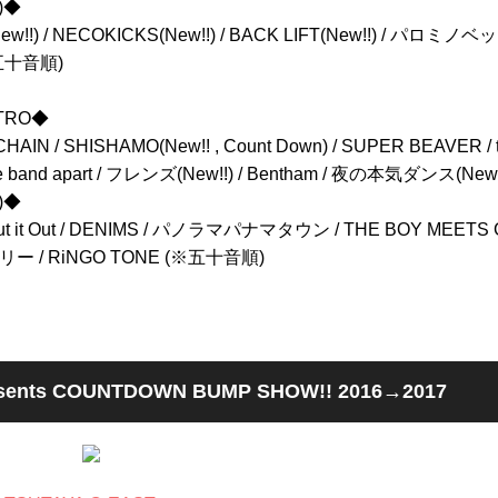
)◆
New!!) / NECOKICKS(New!!) / BACK LIFT(New!!) / パロ
※五十音順)
TRO◆
AIN / SHISHAMO(New!! , Count Down) / SUPER BEAVER / tric
/ the band apart / フレンズ(New!!) / Bentham / 夜の本気ダンス(N
)◆
Shout it Out / DENIMS / パノラマパナマタウン / THE BOY MEETS 
リー / RiNGO TONE (※五十音順)
presents COUNTDOWN BUMP SHOW!! 2016→2017