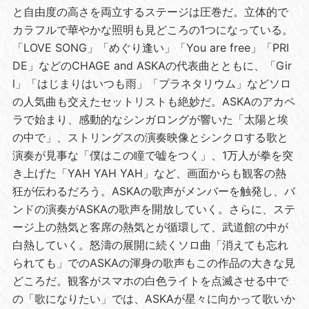
と自由度の高さを両立するステージは圧巻だ。立体的で
カラフルで華やかな照明も見どころの1つになっている。
「LOVE SONG」「めぐり逢い」「You are free」「PRI
DE」などのCHAGE and ASKAの代表曲とともに、「Gir
l」「はじまりはいつも雨」「プラネタリウム」などソロ
の人気曲も交えたセットリストも絶妙だ。ASKAのアカペ
ラで始まり、感動的なシンガロングが響いた「太陽と埃
の中で」、ストリングスの演奏映像とシンクロする歌と
演奏が見事な「僕はこの瞳で嘘をつく」、1万人が拳を突
き上げた「YAH YAH YAH」など、画面からも観客の熱
狂が伝わるだろう。ASKAの歌声がメンバーを触発し、バ
ンドの演奏がASKAの歌声を開放していく。さらに、ステ
ージ上の熱気と客席の熱気とが循環して、武道館の中が
白熱していく。怒濤の展開に続くソロ曲「消えても忘れ
られても」でのASKAの渾身の歌声もこの作品の大きな見
どころだ。観客がスマホの白色ライトを点滅させる中で
の「歌になりたい」では、ASKAが星々に向かって歌いか