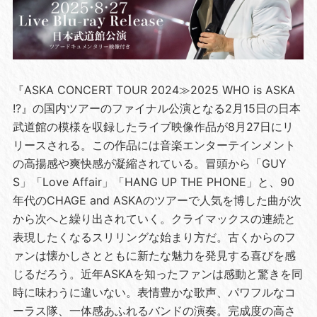
『ASKA CONCERT TOUR 2024≫2025 WHO is ASKA
!?』の国内ツアーのファイナル公演となる2月15日の日本
武道館の模様を収録したライブ映像作品が8月27日にリ
リースされる。この作品には音楽エンターテインメント
の高揚感や爽快感が凝縮されている。冒頭から「GUY
S」「Love Affair」「HANG UP THE PHONE」と、90
年代のCHAGE and ASKAのツアーで人気を博した曲が次
から次へと繰り出されていく。クライマックスの連続と
表現したくなるスリリングな始まり方だ。古くからのフ
ァンは懐かしさとともに新たな魅力を発見する喜びを感
じるだろう。近年ASKAを知ったファンは感動と驚きを同
時に味わうに違いない。表情豊かな歌声、パワフルなコ
ーラス隊、一体感あふれるバンドの演奏。完成度の高さ