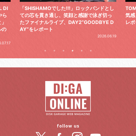
 DI
「SHISHAMOでした!!!」ロックバンドとし
TO
やら
ての芯を貫き通し、笑顔と感謝で泳ぎ切っ
気感
と」
たファイナルライブ、DAY2“GOODBYE D
レポ
ルの
AY”をレポート
2026.06.19
.07.17
follow us