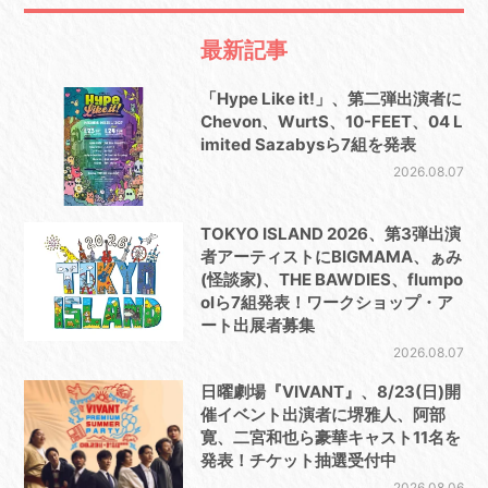
最新記事
「Hype Like it!」、第二弾出演者に
Chevon、WurtS、10-FEET、04 L
imited Sazabysら7組を発表
2026.08.07
TOKYO ISLAND 2026、第3弾出演
者アーティストにBIGMAMA、ぁみ
(怪談家)、THE BAWDIES、flumpo
olら7組発表！ワークショップ・ア
ート出展者募集
2026.08.07
日曜劇場『VIVANT』、8/23(日)開
催イベント出演者に堺雅人、阿部
寛、二宮和也ら豪華キャスト11名を
発表！チケット抽選受付中
2026.08.06