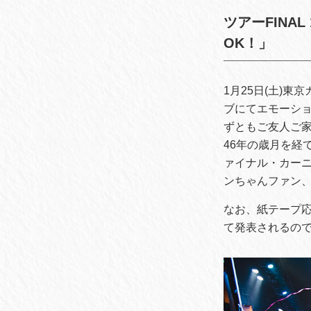
ツアーFINA
OK！」
1月25日(土)
ブにてエモーショ
ずともご友人ご
46年の歳月を経
ァイナル・カー
ンちゃんファン
なお、紙テープ
て発表されるの