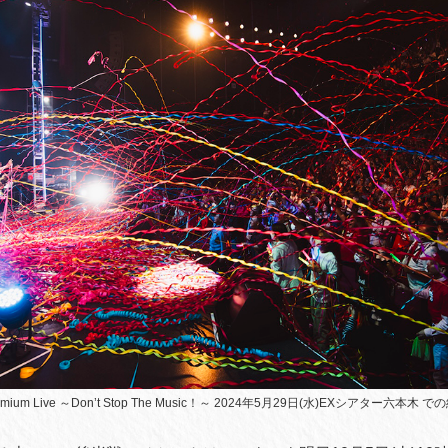
Premium Live ～Don’t Stop The Music！～ 2024年5月29日(水)EXシアター六