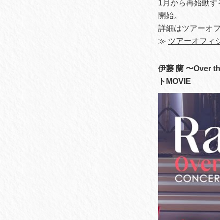
1月から再始動す
開始。
詳細はツアーオ
≫
ツアーオフィ
伊藤 蘭 〜Over
トMOVIE