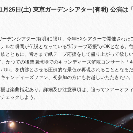
L 1月25日(土) 東京ガーデンシアター(有明) 公演
東京ガーデンシアター(有明)に限り、今年EXシアターで開催され
ナルな瞬間が伝説となっている“紙テープ応援”がOKとなる。
家族とともに、皆さまで紙テープ応援をして盛り上がって欲し
て、かつての後楽園球場でのキャンディーズ解散コンサート「キ
ニバル」を彷彿とさせる圧倒的な景色が再現されることとなる
、キャンディーズファン、初参加の方にもお越しいただきたい
応援は楽曲指定あり。詳細及び注意事項は、追ってツアーオフ
でチェックしよう。