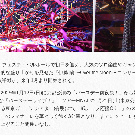
大阪・フェスティバルホールで初日を迎え、人気のソロ楽曲やキャ
盛り上がりを見せた『伊藤 蘭 〜Over the Moon〜 コンサー
ー後半戦が、来年1月より開始される。
2025年1月12日(日)に京都公演の「バースデー前夜祭！」から
が「バースデーライブ！」、ツアーFINALの1月25日(土)東京
る東京ガーデンシアター(有明)にて「紙テープ応援OK！」の
アーのフィナーレを華々しく飾る3公演となり、すでにツアーに
り上がること間違いなし。