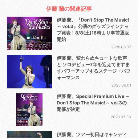
伊藤 蘭の関連記事
伊藤 蘭、『Don’t Stop The Music!
～ vol.3』公演のグッズラインナッ
プ発表！8/8(土)18時より事前通販
開始
2026.08.07
伊藤 蘭、変わらぬキュートな歌声
と ソロデビュー7年を迎えてますま
すパワーアップするステージ・パフ
ォーマンス
2026.06.01
伊藤 蘭、Special Premium Live ～
Don’t Stop The Music!～ vol.3の
開催が決定
2026.05.30
伊藤 蘭、ツアー初日はキャンディ