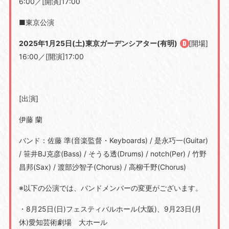
6:00
／
[
開演
]17:00
■東京公演
2025年1月25日(土)東京ガーデンシアター(有明)
[開場
]
16:00
／
[
開演
]17:00
[出演]
伊藤 蘭
バンド：佐藤 準
(
音楽監督・
Keyboards) /
是永巧一
(Guitar)
/
笹井
BJ
克彦
(Bass) /
そうる透
(Drums) /
notch(Per) / 竹野
昌邦
(Sax) /
渡部沙智子
(Chorus) /
高柳千野
(Chorus)
※以下の公演では、バンドメンバーの変更がございます。
・
8
月
25
日
(
日
)
フェスティバルホール
(
大阪
)
、
9
月
23
日
(
月
休
)
愛知芸術劇場 大ホール