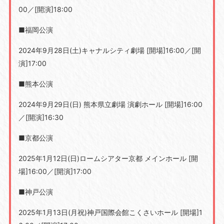
00
／
[
開演
]18:00
■福岡公演
2024年
9
月
28
日
(
土
)
キャナルシティ劇場 [開場
]16:00
／
[
開
演
]17:00
■熊本公演
2024年
9
月
29
日
(
日
)
熊本県立劇場 演劇ホール
[
開場
]16:00
／
[
開演
]16:30
■京都公演
2025年
1
月
12
日
(
日
)
ロームシアター京都 メインホール [開
場
]16:00
／
[
開演
]17:00
■神戸公演
2025年
1
月
13
日
(
月祝
)
神戸国際会館こくさいホール
[
開場
]1