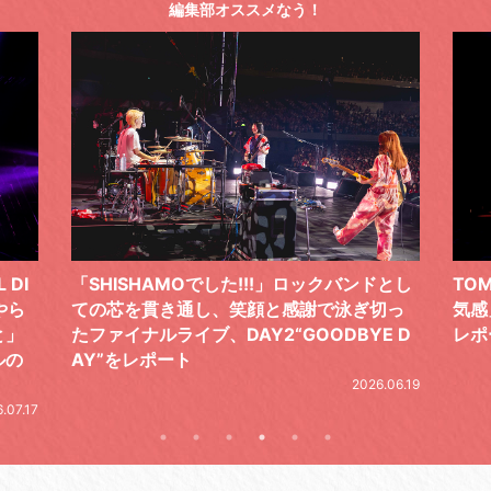
編集部オススメなう！
ドとし
TOMOO、３台の鍵盤で「6月から7月の空
筋肉
切っ
気感」を鮮やかに描いた、FC限定ライブを
の日
E D
レポート
とし
の拍
2026.07.17
.06.19