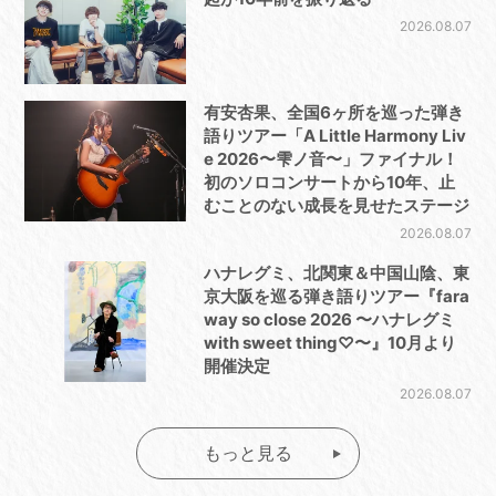
2026.08.07
有安杏果、全国6ヶ所を巡った弾き
語りツアー「A Little Harmony Liv
e 2026〜雫ノ音〜」ファイナル！
初のソロコンサートから10年、止
むことのない成長を見せたステージ
2026.08.07
ハナレグミ、北関東＆中国山陰、東
京大阪を巡る弾き語りツアー『fara
way so close 2026 〜ハナレグミ
with sweet thing♡〜』10月より
開催決定
2026.08.07
もっと見る