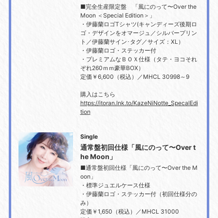
■完全生産限定盤 「風にのって〜Over the
Moon ＜Special Edition＞」
・伊藤蘭ロゴTシャツ(キャンディーズ後期ロ
ゴ・デザインをオマージュ／シルバープリン
ト／伊藤蘭サイン･タグ／サイズ：XL）
・伊藤蘭ロゴ・ステッカー付
・プレミアムなＢＯＸ仕様（タテ・ヨコそれ
ぞれ260ｍｍ豪華BOX）
定価￥6,600（税込）／MHCL 30998～9
購入はこちら
https://itoran.lnk.to/KazeNiNotte_SpecalEdi
tion
Single
通常盤初回仕様「風にのって〜Over t
he Moon」
■通常盤初回仕様「風にのって〜Over the M
oon」
・標準ジュエルケース仕様
・伊藤蘭ロゴ・ステッカー付（初回仕様分の
み）
定価￥1,650（税込）／MHCL 31000