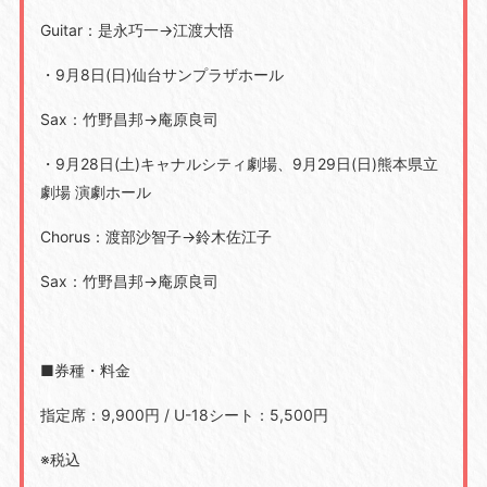
Guitar：是永巧一
→
江渡大悟
・
9
月
8
日
(
日
)
仙台サンプラザホール
Sax：竹野昌邦
→
庵原良司
・
9
月
28
日
(
土
)
キャナルシティ劇場、
9
月
29
日
(
日
)
熊本県立
劇場 演劇ホール
Chorus：渡部沙智子
→
鈴木佐江子
Sax：竹野昌邦
→
庵原良司
■券種・料金
指定席：
9,900
円 / U-18シート：
5,500
円
※税込