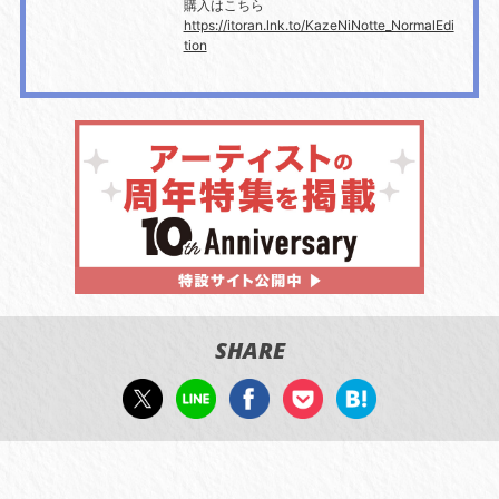
購入はこちら
https://itoran.lnk.to/KazeNiNotte_NormalEdi
tion
SHARE