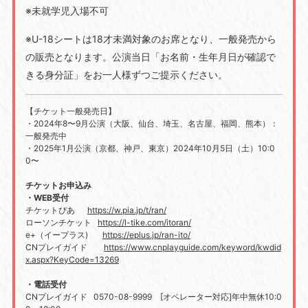
※未就学児入場不可
※
U-18
シートは
18
才未満対象のお席となり、一般発売から
の販売となります。公演当日「お名前・生年月日が確認で
きる身分証」をお一人様ずつご提示ください。
【チケット一般発売日】
・
2024
年
8
〜
9
月公演（大阪、仙台、埼玉、名古屋、福岡、熊本）：
一般発売中
・
2025
年
1
月公演（京都、神戸、東京）
2024
年
10
月
5
日（土）
10:0
0
〜
チケットお申込み
・
WEB
受付
チケットぴあ
https://w.pia.jp/t/ran/
ローソンチケット
https://l-tike.com/itoran/
e+（イープラス
)
https://eplus.jp/ran-ito/
CNプレイガイド
https://www.cnplayguide.com/keyword/kwdid
x.aspx?KeyCode=13269
・電話受付
CNプレイガイド
0570-08-9999
[
オペレーター対応
]
年中無休
10:0