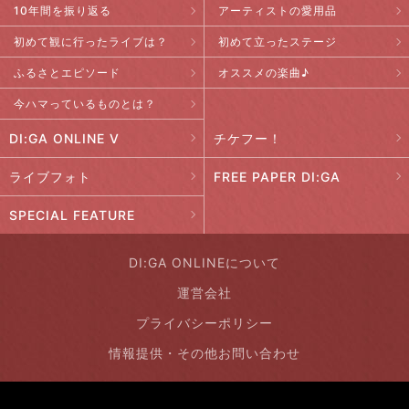
10年間を振り返る
アーティストの愛用品
初めて観に行ったライブは？
初めて立ったステージ
ふるさとエピソード
オススメの楽曲♪
今ハマっているものとは？
DI:GA ONLINE V
チケフー！
ライブフォト
FREE PAPER DI:GA
SPECIAL FEATURE
DI:GA ONLINEについて
運営会社
プライバシーポリシー
情報提供・その他お問い合わせ