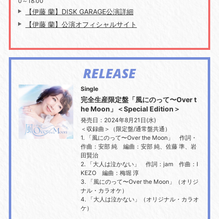
0
～
18:00
【伊藤 蘭】DISK GARAGE公演詳細
【伊藤 蘭】公演オフィシャルサイト
RELEASE
Single
完全生産限定盤「風にのって〜Over t
he Moon」＜Special Edition＞
発売日：2024年8月21日(水)
＜収録曲＞（限定盤/通常盤共通）
1. 「風にのって〜Over the Moon」 作詞・
作曲：安部 純 編曲：安部 純、佐藤 準、岩
田賢治
2. 「大人は泣かない」 作詞：jam 作曲：I
KEZO 編曲：梅堀 淳
3. 「風にのって〜Over the Moon」（オリジ
ナル・カラオケ）
4. 「大人は泣かない」（オリジナル・カラオ
ケ）