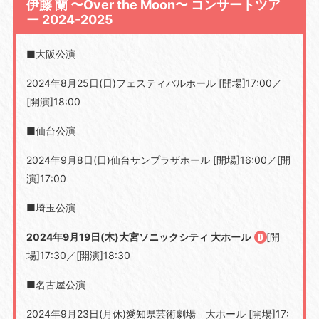
伊藤 蘭 〜Over the Moon〜 コンサートツア
ー 2024-2025
■大阪公演
2024年
8
月
25
日
(
日
)
フェスティバルホール
[
開場
]17:00
／
[
開演
]18:00
■仙台公演
2024年
9
月
8
日
(
日
)
仙台サンプラザホール [開場
]16:00
／
[
開
演
]17:00
■埼玉公演
2024年9月19日(木)大宮ソニックシティ 大ホール
[
開
場
]17:30
／
[
開演
]18:30
■名古屋公演
2024年
9
月
23
日
(
月休
)
愛知県芸術劇場 大ホール [開場
]17: