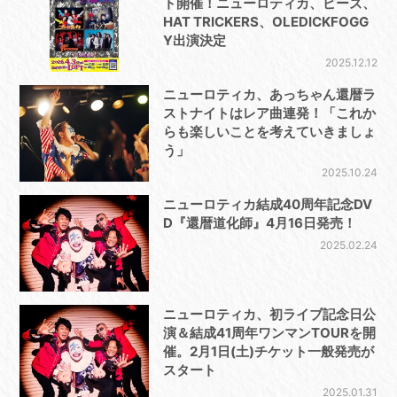
ト開催！ニューロティカ、ピーズ、
HAT TRICKERS、OLEDICKFOGG
Y出演決定
2025.12.12
ニューロティカ、あっちゃん還暦ラ
ストナイトはレア曲連発！「これか
らも楽しいことを考えていきましょ
う」
2025.10.24
ニューロティカ結成40周年記念DV
D『還暦道化師』4月16日発売！
2025.02.24
ニューロティカ、初ライブ記念日公
演＆結成41周年ワンマンTOURを開
催。2月1日(土)チケット一般発売が
スタート
2025.01.31