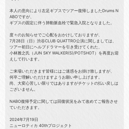
本人の意向により左足ギプスでツアー復帰しましたDrums N
ABOですが、
ギプスの固定に伴う肺動脈血栓で緊急入院となりました。
度々のお知らせでご心配をおかけしておりますが、
7月28日（日）渋谷CLUB QUATTRO公演に関しましては、
ツアー初日にヘルプドラマーを引き受けてくれた、
小林雅之氏（JUN SKY WALKER(S)/POTSHOT）を再度お迎
えして行います。
ご来場いただきます皆様にはご迷惑をお掛け致しますが、
何卒ご理解いただけますようお願い申し上げます。
尚、大変心苦しい限りではありますがチケットの払い戻しは
ございません。
NABO復帰予定に関しては回復状況をみて改めてご報告させ
ていただきます。
2024年7月19日
ニューロティカ 40thプロジェクト