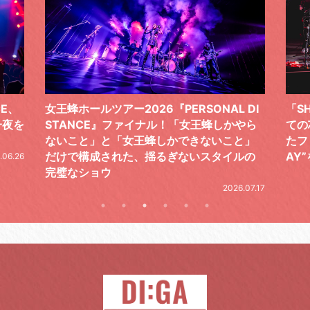
 DI
「SHISHAMOでした!!!」ロックバンドとし
TO
やら
ての芯を貫き通し、笑顔と感謝で泳ぎ切っ
気感
と」
たファイナルライブ、DAY2“GOODBYE D
レポ
ルの
AY”をレポート
2026.06.19
.07.17