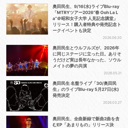
奥田民生、9/16(水)ライブBlu-ray
「MTRYツアー2026“春 Ooh La L
a”＠昭和女子大学 人見記念講堂」
リリース！購入者特典や発売記念ト
ークイベントも決定
2026.06.30
奥田民生とウルフルズが、2026年
に同じステージに立った日。ありそ
うだけど実は長年なかった、ソウル
メイトの夢の共演
2026.05.21
奥田民生 名盤ライブ「30/奥田民
生」のライブBlu-ray 5月27日(水)
発売決定
2026.03.27
奥田民生、全曲新録で新曲2曲を含
むEP「あまりもの」リリース決