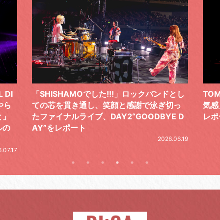
 DI
「SHISHAMOでした!!!」ロックバンドとし
TO
やら
ての芯を貫き通し、笑顔と感謝で泳ぎ切っ
気感
と」
たファイナルライブ、DAY2“GOODBYE D
レポ
ルの
AY”をレポート
2026.06.19
.07.17