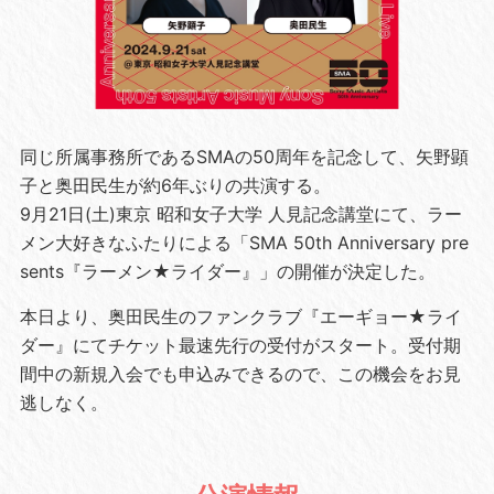
同じ所属事務所であるSMAの50周年を記念して、矢野顕
子と奥田民生が約6年ぶりの共演する。
9月21日(土)東京 昭和女子大学 人見記念講堂にて、ラー
メン大好きなふたりによる「SMA 50th Anniversary pre
sents『ラーメン★ライダー』」の開催が決定した。
本日より、奥田民生のファンクラブ『エーギョー★ライ
ダー』にてチケット最速先行の受付がスタート。受付期
間中の新規入会でも申込みできるので、この機会をお見
逃しなく。