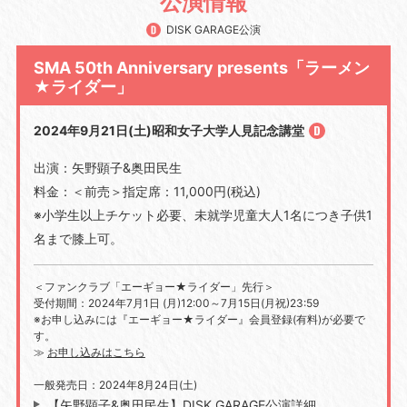
公演情報
DISK GARAGE公演
SMA 50th Anniversary presents「ラーメン
★ライダー」
2024年9月21日(土)昭和女子大学人見記念講堂
出演：矢野顕子&奥田民生
料金：＜前売＞指定席：11,000円(税込)
※小学生以上チケット必要、未就学児童大人1名につき子供1
名まで膝上可。
＜ファンクラブ「エーギョー★ライダー」先行＞
受付期間：2024年7月1日 (月)12:00～7月15日(月祝)23:59
※お申し込みには『エーギョー★ライダー』会員登録(有料)が必要で
す。
≫
お申し込みはこちら
一般発売日：2024年8月24日(土)
【矢野顕子&奥田民生】DISK GARAGE公演詳細