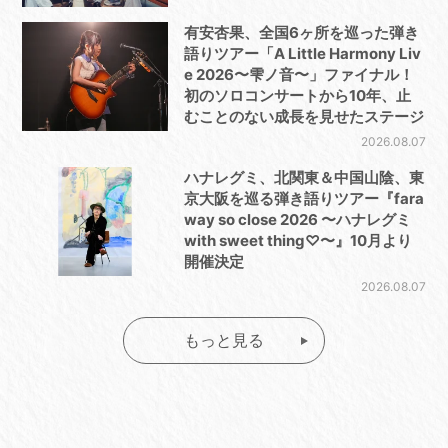
有安杏果、全国6ヶ所を巡った弾き
語りツアー「A Little Harmony Liv
e 2026〜雫ノ音〜」ファイナル！
初のソロコンサートから10年、止
むことのない成長を見せたステージ
2026.08.07
ハナレグミ、北関東＆中国山陰、東
京大阪を巡る弾き語りツアー『fara
way so close 2026 〜ハナレグミ
with sweet thing♡〜』10月より
開催決定
2026.08.07
もっと見る