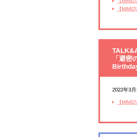
【MIMI
【MIM
TALK&A
「避密の森
Birthda
2022年3
【MIM