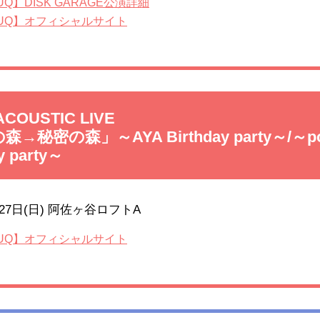
ZUQ】DISK GARAGE公演詳細
IZUQ】オフィシャルサイト
COUSTIC LIVE
→秘密の森」～AYA Birthday party～/～p
y party～
月27日(日) 阿佐ヶ谷ロフトA
IZUQ】オフィシャルサイト