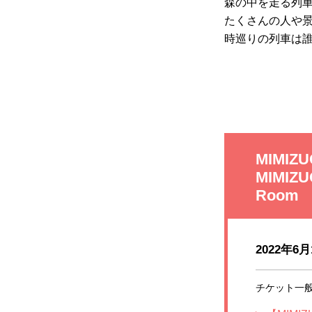
森の中を走る列
たくさんの人や
時巡りの列車は
MIMIZU
MIMIZ
Room
2022年6月
チケット一般発