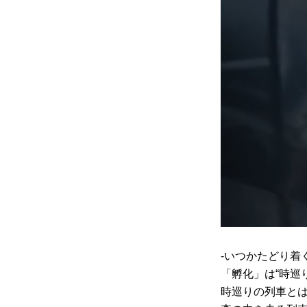
-いつかたどり着
「孵化」は“時巡
時巡りの列車と