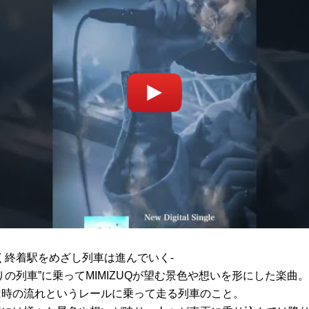
く終着駅をめざし列車は進んでいく-
りの列車”に乗ってMIMIZUQが望む景色や想いを形にした楽曲。
は時の流れというレールに乗って走る列車のこと。