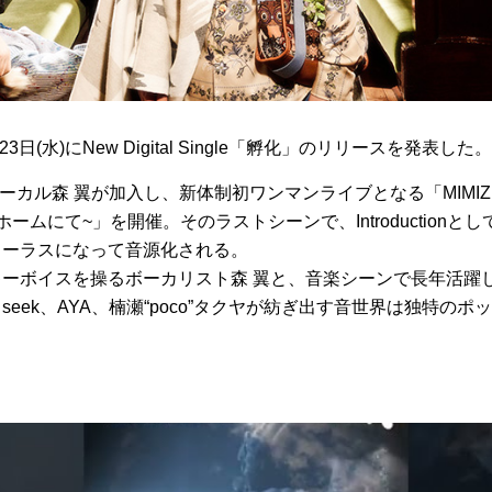
23日(水)にNew Digital Single「孵化」のリリースを発表した。
新ボーカル森 翼が加入し、新体制初ワンマンライブとなる「MIMI
ームにて~」を開催。そのラストシーンで、Introductionと
コーラスになって音源化される。
ーボイスを操るボーカリスト森 翼と、音楽シーンで長年活躍
eek、AYA、楠瀬“poco”タクヤが紡ぎ出す音世界は独特のポ