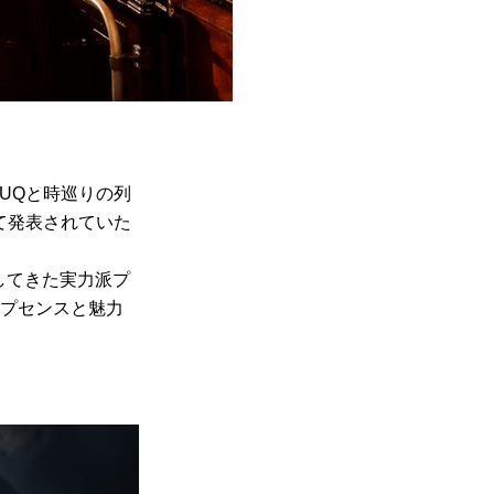
ZUQと時巡りの列
して発表されていた
してきた実力派プ
ップセンスと魅力