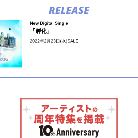
RELEASE
New Digital Single
「孵化」
2022年2月23日(水)SALE