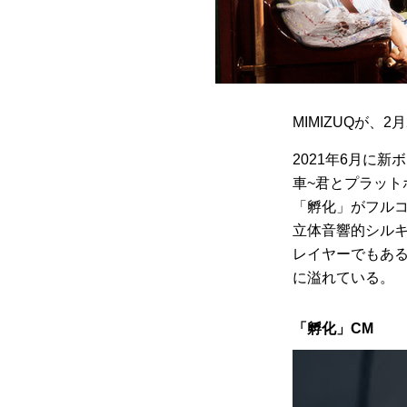
MIMIZUQが、2月
2021年6月に
車~君とプラットホ
「孵化」がフル
立体音響的シルキ
レイヤーでもあるs
に溢れている。
「孵化」CM