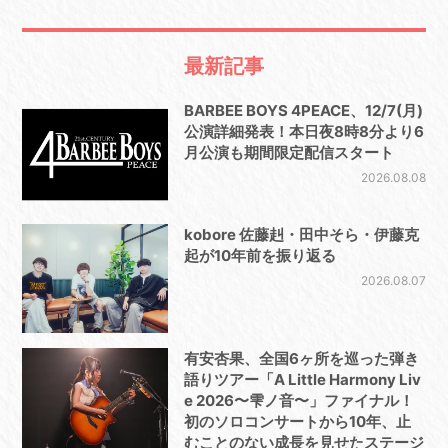
最新記事
BARBEE BOYS 4PEACE、12/7(月)
公演詳細発表！本日夜8時8分より6
月公演も期間限定配信スタート
2026.08.08
kobore 佐藤赳・田中そら・伊藤克
起が10年前を振り返る
2026.08.07
有安杏果、全国6ヶ所を巡った弾き
語りツアー「A Little Harmony Liv
e 2026〜雫ノ音〜」ファイナル！
初のソロコンサートから10年、止
むことのない成長を見せたステージ