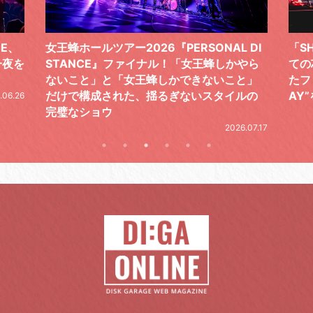
 DI
「SHISHAMOでした!!!」ロックバンドとし
TO
やら
ての芯を貫き通し、笑顔と感謝で泳ぎ切っ
気感
と」
たファイナルライブ、DAY2“GOODBYE D
レポ
ルの
AY”をレポート
2026.06.19
.07.17