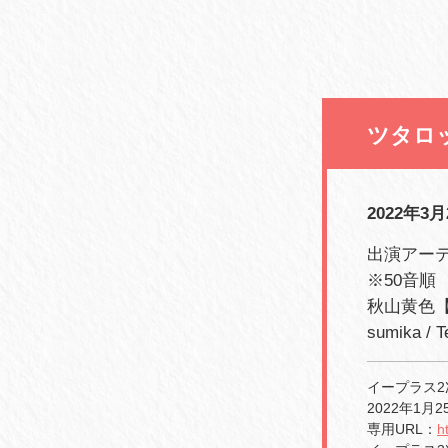
ツタロック
2022年3
出演アー
※50音順
秋山黄色【N
sumika / 
イープラス2
2022年1月2
専用URL：
h