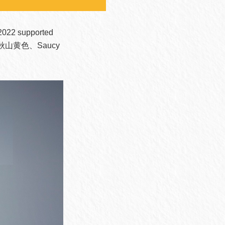
supported
山黄色、Saucy