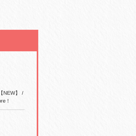
【NEW】 /
more！