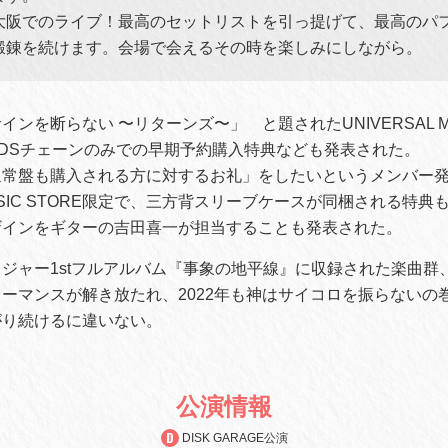
大阪でのライブ！最高のセットリストを引っ提げて、最高のパ
鍛錬を続けます。会場で会えるその時を楽しみにしながら。
ンを断らない 〜リターンズ〜」 と題されたUNIVERSAL MUS
CORDSチェーンのみでの早期予約購入特典なども発表された。
通常盤も購入される方に対するお礼」をしたいというメンバー
 MUSIC STORE限定で、三方背スリーブケースが同梱される特
ザインをギターの吉田喜一が担当することも発表された。
ジャー1stフルアルバム『事象の地平線』に収録された楽曲群
ーマンスが解き放たれ、2022年も神はサイコロを振らないの
がり続けるに違いない。
公演情報
DISK GARAGE公演