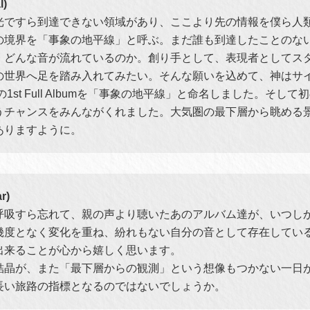
)
光ですら到達できない領域があり、ここより先の情報を僕ら人
の境界を「事象の地平線」と呼ぶ。まだ誰も到達したことのな
、どんな音が流れているのか。創り手として、表現者としてス
の世界へ足を踏み入れてみたい。そんな願いを込めて、神はサ
1st Full Albumを「事象の地平線」と命名しました。そし
うチャンスをみんながくれました。大気圏の最下層から眺める
ありますように。
r)
呼吸すら忘れて、親の声より聴いたあのアルバム達が、いつし
幾度となく変化を重ね、紛れもない自分の音として存在してい
出来ることが心から嬉しく思います。
結晶が、また「最下層からの観測」という想像もつかない一日
長い旅路の指標となるのではないでしょうか。