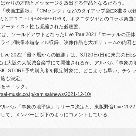
んばかりの才能とメッセージを放出する作品となるだろう。
「映画主題歌」「CMソング」などのタイアップ楽曲8曲を収録
 ヨルシカとアユニ・D(BiSH/PEDRO)、キタニタツヤとのコラボ楽
いアーティスト性も凝縮された必聴盤。
、ソールドアウトとなったLive Tour 2021「エーテルの正体」Z
なライブ映像本編をフル収録、映像作品も大ボリュームの内容
ive 2022「最下層からの観測」は、3月20日(日)に東京の
日)には大阪の大阪城音楽堂にて開催されるが、アルバム「事象の
 MUSIC STORE予約購入者を限定対象に、どこよりも早い、チ
実施も決定。
Lをチェック。
rsal-music.co.jp/kamisai/news/2021-12-10/
アルバム『事象の地平線』リリース決定と、東阪野音Live 202
対して、メンバーは以下のようにコメントしている。