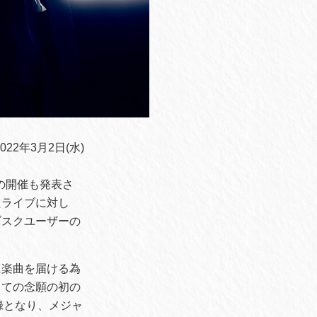
2年3月2日(水)
」の開催も発表さ
たライブに対し
ブスクユーザーの
に楽曲を届ける為
っての念願の初の
録となり、メジャ