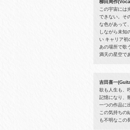
柳田周作(Vocal
この宇宙には
できない。そ
な色があって
しながら未知
い キャリア初の
あの場所で歌
満天の星空で
吉田喜一(Guita
欲も人生も、
記憶になり、
一つの作品に
この気持ちの
も不明なこの