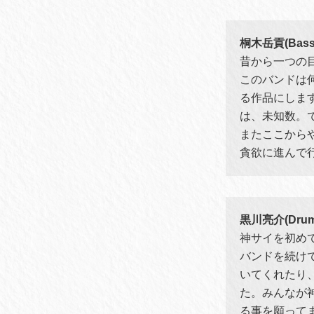
桐木岳貢(Bass
昔から一つの
このバンドは
る作品にしま
は、未知数。
またここから
貪欲に進んで
黒川亮介(Drum
神サイを初め
バンドを続け
いてくれたり
た。みんなが
る事を願って