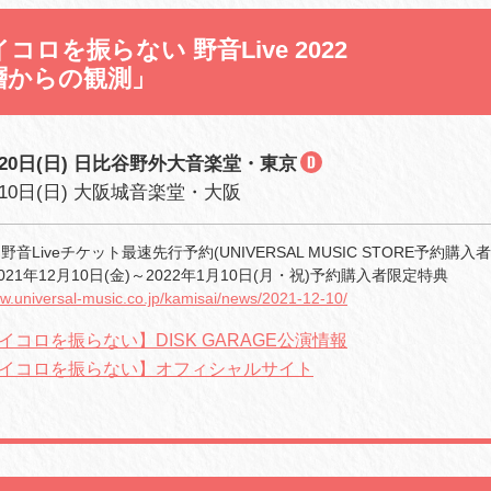
コロを振らない 野音Live 2022
層からの観測」
3月20日(日) 日比谷野外大音楽堂・東京
月10日(日) 大阪城音楽堂・大阪
野音Liveチケット最速先行予約(UNIVERSAL MUSIC STORE予約購入
21年12月10日(金)～2022年1月10日(月・祝)予約購入者限定特典
ww.universal-music.co.jp/kamisai/news/2021-12-10/
イコロを振らない】DISK GARAGE公演情報
イコロを振らない】オフィシャルサイト