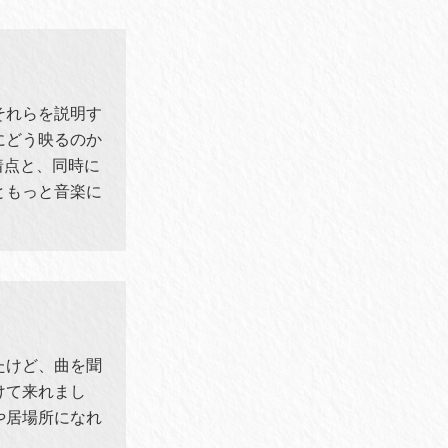
それらを説明す
にどう映るのか
着点と、同時に
ともっと音楽に
たけど、曲を聞
けて来れまし
や居場所になれ