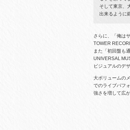
そして東京、
出来るように
さらに、「俺はサイ
TOWER RE
また「初回盤も
UNIVERSAL
ビジュアルのデ
大ボリュームのメ
でのライブパフォ
強さを増して広