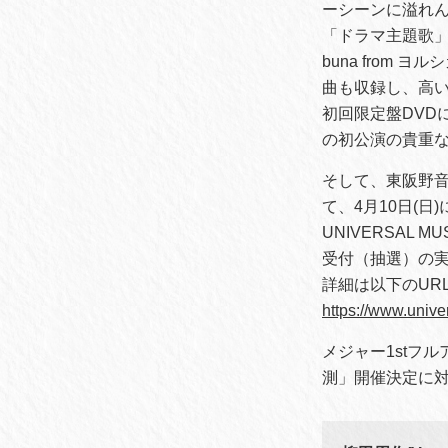
ーシーンに溢れ
「ドラマ主題歌」
buna from
曲も収録し、高
初回限定盤DVDには
の初公演の貴重
そして、東阪野音L
て、4月10日(
UNIVERSAL
受付（抽選）の
詳細は以下のUR
https://www.unive
メジャー1stフル
測」開催決定に