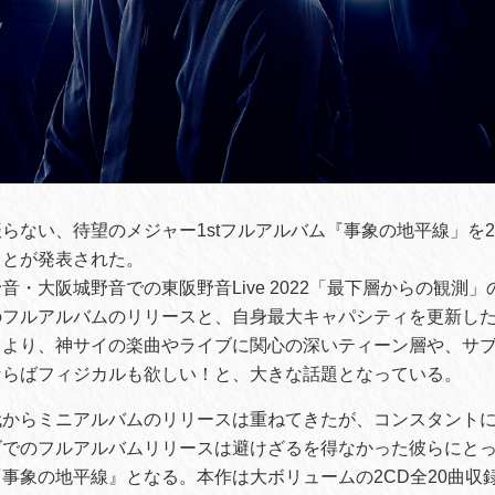
らない、待望のメジャー1stフルアルバム『事象の地平線」を202
ことが発表された。
音・大阪城野音での東阪野音Live 2022「最下層からの観測
のフルアルバムのリリースと、自身最大キャパシティを更新し
とより、神サイの楽曲やライブに関心の深いティーン層や、サ
ならばフィジカルも欲しい！と、大きな話題となっている。
代からミニアルバムのリリースは重ねてきたが、コンスタント
ズでのフルアルバムリリースは避けざるを得なかった彼らにと
事象の地平線』となる。本作は大ボリュームの2CD全20曲収