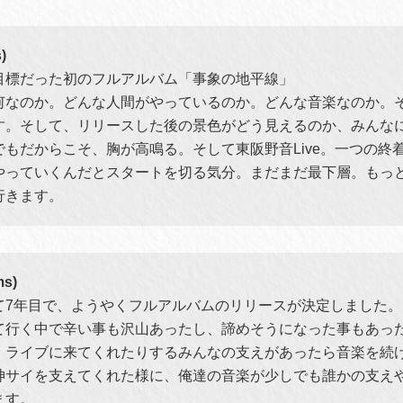
)
目標だった初のフルアルバム「事象の地平線」
何なのか。どんな人間がやっているのか。どんな音楽なのか。
す。そして、リリースした後の景色がどう見えるのか、みんな
でもだからこそ、胸が高鳴る。そして東阪野音Live。一つの終
やっていくんだとスタートを切る気分。まだまだ最下層。もっ
行きます。
s)
て7年目で、ようやくフルアルバムのリリースが決定しました。
て行く中で辛い事も沢山あったし、諦めそうになった事もあっ
、ライブに来てくれたりするみんなの支えがあったら音楽を続
神サイを支えてくれた様に、俺達の音楽が少しでも誰かの支え
ます。