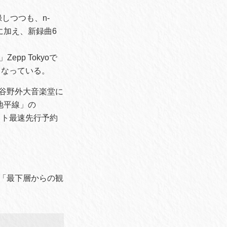
しつつも、n-
曲に加え、新録曲6
epp Tokyoで
となっている。
日比谷野外大音楽堂に
地平線」の
ケット最速先行予約
2「最下層からの観