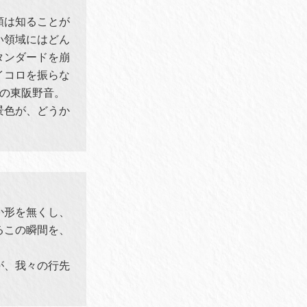
類は知ることが
い領域にはどん
タンダードを崩
イコロを振らな
て初の東阪野音。
景色が、どうか
か形を無くし、
るこの瞬間を、
が、我々の行先