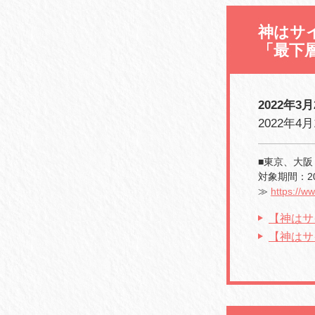
神はサイ
「最下
2022年
2022年4
■東京、大阪 
対象期間：20
≫
https://w
【神はサ
【神はサ