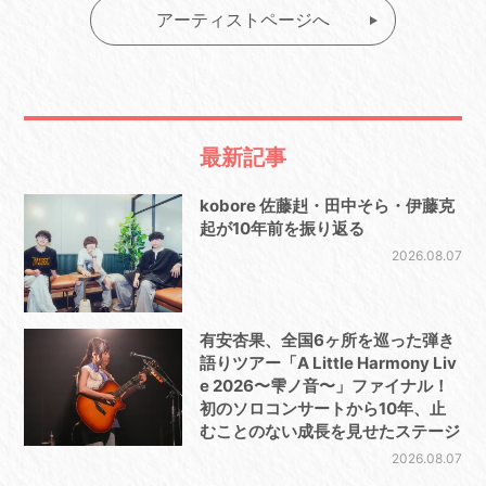
アーティストページへ
最新記事
kobore 佐藤赳・田中そら・伊藤克
起が10年前を振り返る
2026.08.07
有安杏果、全国6ヶ所を巡った弾き
語りツアー「A Little Harmony Liv
e 2026〜雫ノ音〜」ファイナル！
初のソロコンサートから10年、止
むことのない成長を見せたステージ
2026.08.07