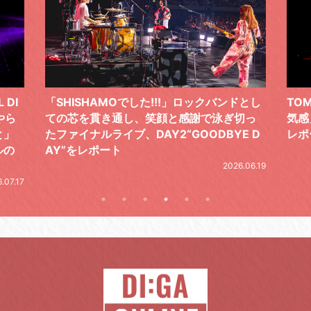
 DI
「SHISHAMOでした!!!」ロックバンドとし
TO
やら
ての芯を貫き通し、笑顔と感謝で泳ぎ切っ
気感
と」
たファイナルライブ、DAY2“GOODBYE D
レポ
ルの
AY”をレポート
2026.06.19
.07.17