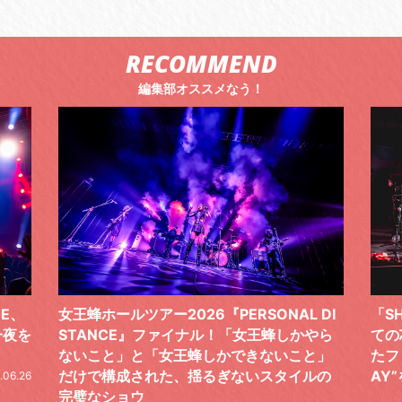
RECOMMEND
編集部オススメなう！
 DI
「SHISHAMOでした!!!」ロックバンドとし
TO
やら
ての芯を貫き通し、笑顔と感謝で泳ぎ切っ
気感
と」
たファイナルライブ、DAY2“GOODBYE D
レポ
ルの
AY”をレポート
2026.06.19