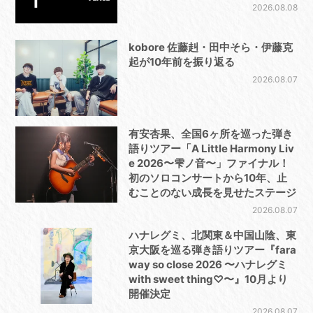
2026.08.08
kobore 佐藤赳・田中そら・伊藤克
起が10年前を振り返る
2026.08.07
有安杏果、全国6ヶ所を巡った弾き
語りツアー「A Little Harmony Liv
e 2026〜雫ノ音〜」ファイナル！
初のソロコンサートから10年、止
むことのない成長を見せたステージ
2026.08.07
ハナレグミ、北関東＆中国山陰、東
京大阪を巡る弾き語りツアー『fara
way so close 2026 〜ハナレグミ
with sweet thing♡〜』10月より
開催決定
2026.08.07