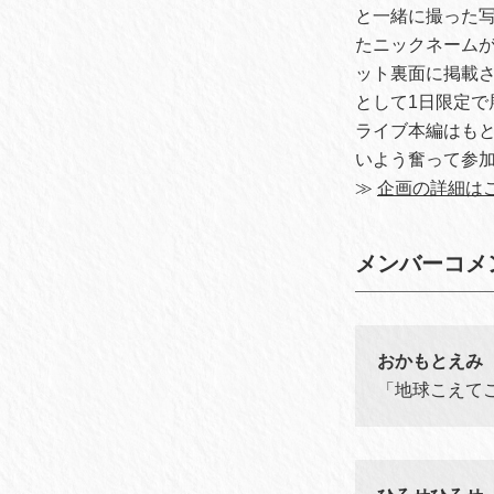
と一緒に撮った写真
たニックネーム
ット裏面に掲載さ
として1日限定で
ライブ本編はも
いよう奮って参
≫
企画の詳細は
メンバーコメ
おかもとえみ
「地球こえて