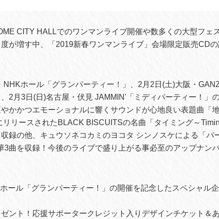
DOME CITY HALLでのワンマンライブ開催や数多くの大型フ
度が増す中、「2019新春ワンマンライブ」会場限定販売CD
・NHKホール「グランパーティー！」、2月2日(土)大阪・GANZ toi,
2月3日(日)名古屋・伏見 JAMMIN'「ミディパーティー！」
爽やかかつエモーショナルに響くサウンドが心地良い表題曲「
にリリースされたBLACK BISCUITSの名曲「タイミング～Tim
収録の他、キュウソネコカミのヨコタ シンノスケによる「パ
の豪華3曲を収録！今後のライブで盛り上がる事必至のアップナン
HKホール「グランパーティー！」の開催を記念したスペシャル
レゼント！応援サポータークレジット入りデザインチケット＆