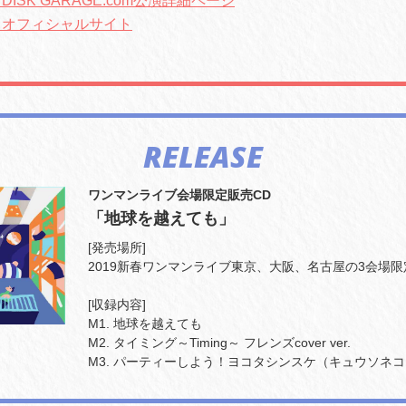
DISK GARAGE.com公演詳細ページ
 オフィシャルサイト
RELEASE
ワンマンライブ会場限定販売CD
「地球を越えても」
[発売場所]
2019新春ワンマンライブ東京、大阪、名古屋の3会場限
[収録内容]
M1. 地球を越えても
M2. タイミング～Timing～ フレンズcover ver.
M3. パーティーしよう！ヨコタシンスケ（キュウソネコカ