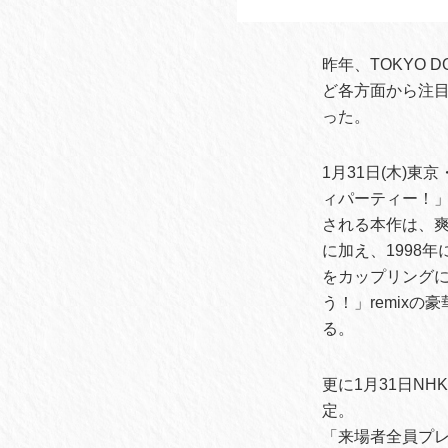
昨年、TOKYO 
ど各方面から注目
った。
1月31日(木)東京
ィパーティー！」、
される本作は、
に加え、1998年
をカップリングに
う！」remix
る。
更に1月31日N
定。
「来場者全員プ