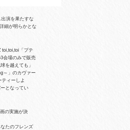
ェス出演を果たすな
の詳細が明らかとな
toi,toi「プテ
の3会場のみで販売
地球を越えても」
ing～」のカヴァー
ーティーしよ
バーとなってい
企画の実施が決
あなたのフレンズ