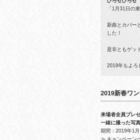
ひろせひろせ
「1月31日の
新曲とカバー
した！
是非ともゲッ
2019年もよ
2019新春
来場者全員プレ
一緒に撮った写真を
期間：2019年1月1
≫
キャンペーン