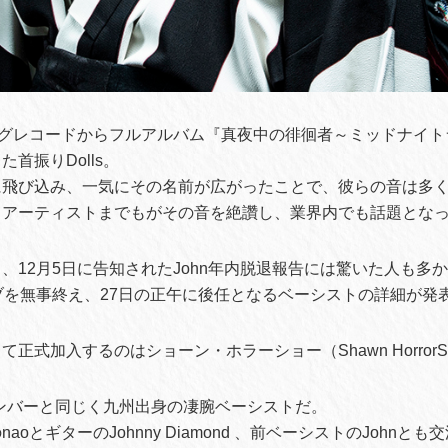
ングレコードからフルアルバム『真夜中の徘徊者～ミッドナイ
首振りDolls。
に飛び込み、一気にその名前が広がったことで、彼らの音は多
名アーティストまでもがその音を絶讚し、業界内でも話題とな
、12月5日に告知されたJohn年内脱退報告には驚いた人も多
ブを無事終え、27日の正午に後任となるベーシストの詳細が発
正式加入するのはショーン・ホラーショー（Shawn HorrorS
のメンバーと同じく九州出身の凄腕ベーシストだ。
oとギターのJohnny Diamond 、前ベーシストのJohnとも交