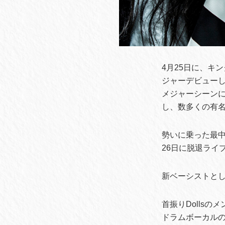
4月25日に、キ
ジャーデビューした
メジャーシーン
し、数多くの有
勢いに乗った最中
26日に脱退ライ
新ベーシストとして
首振りDolls
ドラムボーカルのna