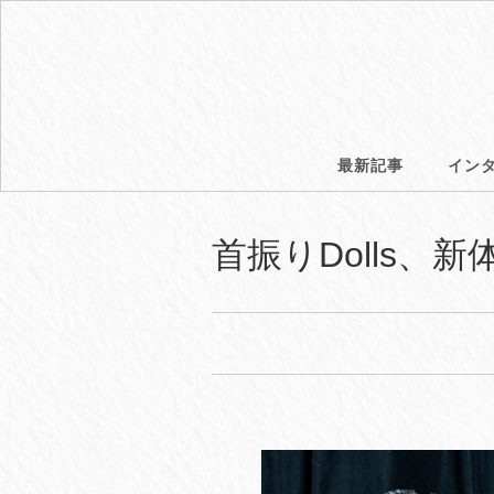
最新記事
イン
首振りDolls、