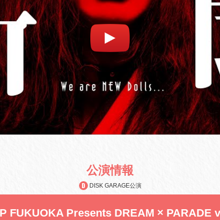
公演情報
DISK GARAGE公演
 FUKUOKA Presents DREAM × PARADE vo