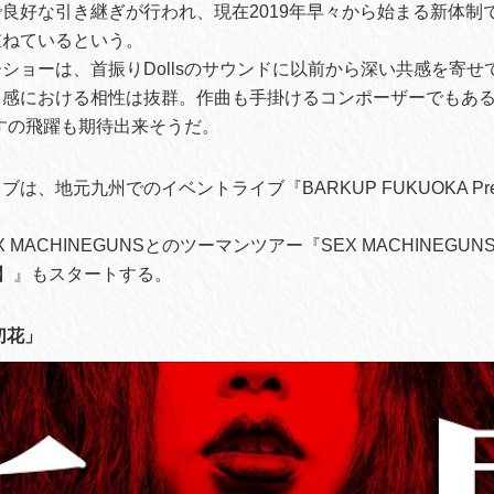
良好な引き継ぎが行われ、現在2019年早々から始まる新体制
重ねているという。
ショーは、首振りDollsのサウンドに以前から深い共感を寄せ
ド感における相性は抜群。作曲も手掛けるコンポーザーでもあ
すますの飛躍も期待出来そうだ。
、地元九州でのイベントライブ『BARKUP FUKUOKA Presen
』。
 MACHINEGUNSとのツーマンツアー『SEX MACHINEGUNS 
lls】』もスタートする。
切花」