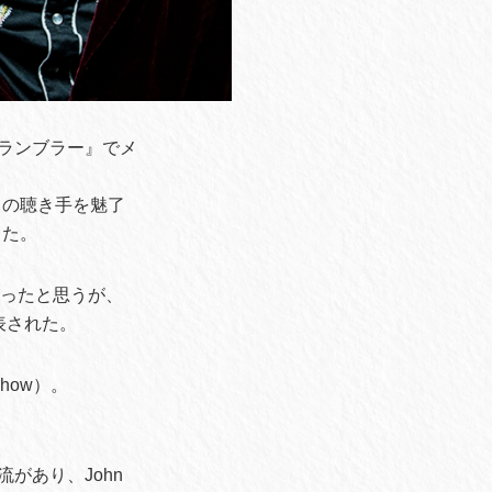
トランブラー』でメ
くの聴き手を魅了
った。
かったと思うが、
表された。
how）。
流があり、John