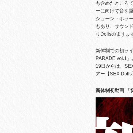
も含めたところで
ーに向けて音を
ショーン・ホラー
もあり、サウン
りDollsのま
新体制での初ライブは
PARADE vol.1
19日からは、SEX
アー【SEX Do
新体制初動画 「