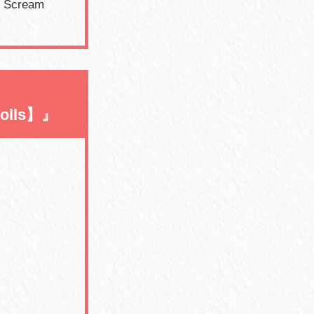
 Scream
olls】』