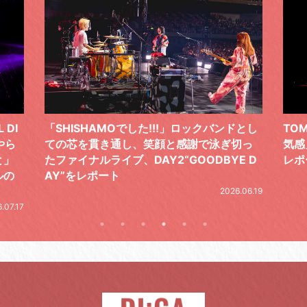
 DI
「SHISHAMOでした!!!」ロックバンドとし
TO
やら
ての芯を貫き通し、笑顔と感謝で泳ぎ切っ
気感
と」
たファイナルライブ、DAY2“GOODBYE D
レポ
ルの
AY”をレポート
2026.06.19
.07.17