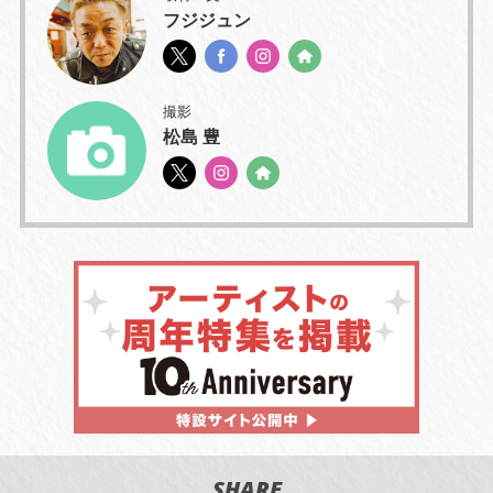
フジジュン
撮影
松島 豊
SHARE