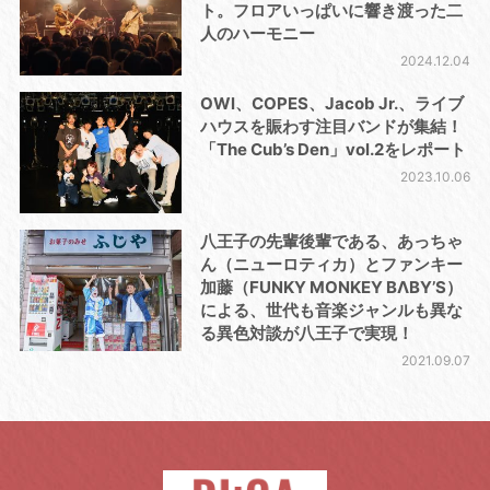
ト。フロアいっぱいに響き渡った二
人のハーモニー
2024.12.04
OWl、COPES、Jacob Jr.、ライブ
ハウスを賑わす注目バンドが集結！
「The Cub’s Den」vol.2をレポート
2023.10.06
八王子の先輩後輩である、あっちゃ
ん（ニューロティカ）とファンキー
加藤（FUNKY MONKEY BΛBY’S）
による、世代も音楽ジャンルも異な
る異色対談が八王子で実現！
2021.09.07