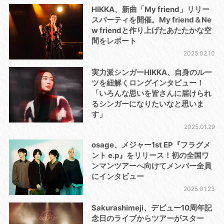
HIKKA、新曲「My friend」リリー
スパーティを開催。My friend＆Ne
w friendと作り上げたあたたかな空
間をレポート
2025.02.10
実力派シンガーHIKKA、自身のルー
ツを紐解くロングインタビュー！
「いろんな思いを皆さんに届けられ
るシンガーになりたいなと思いま
す」
2025.01.29
osage、メジャー1st EP『フラグメ
ント e.p』をリリース！初の全国ワ
ンマンツアーへ向けてメンバー全員
にインタビュー
2025.01.23
Sakurashimeji、デビュー10周年記
念日のライブからツアーがスター