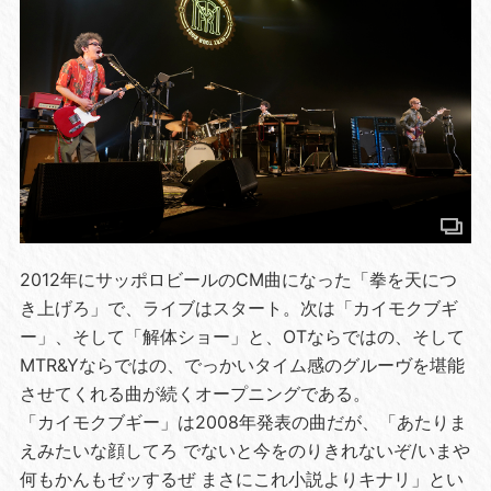
2012年にサッポロビールのCM曲になった「拳を天につ
き上げろ」で、ライブはスタート。次は「カイモクブギ
ー」、そして「解体ショー」と、OTならではの、そして
MTR&Yならではの、でっかいタイム感のグルーヴを堪能
させてくれる曲が続くオープニングである。
「カイモクブギー」は2008年発表の曲だが、「あたりま
えみたいな顔してろ でないと今をのりきれないぞ/いまや
何もかんもゼッするぜ まさにこれ小説よりキナリ」とい