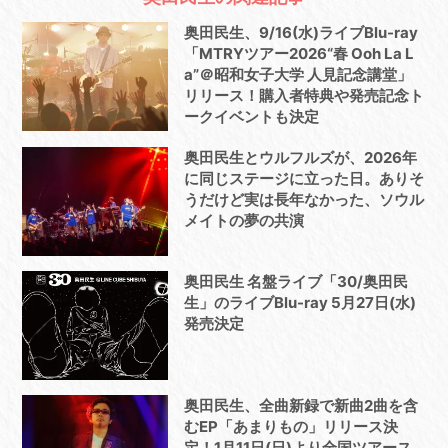
奥田民生、9/16(水)ライブBlu-ray
「MTRYツアー2026“春 Ooh La L
a”＠昭和女子大学 人見記念講堂」
リリース！購入者特典や発売記念ト
ークイベントも決定
奥田民生とウルフルズが、2026年
に同じステージに立った日。ありそ
うだけど実は長年なかった、ソウル
メイトの夢の共演
奥田民生 名盤ライブ「30/奥田民
生」のライブBlu-ray 5月27日(水)
発売決定
奥田民生、全曲新録で新曲2曲を含
むEP「あまりもの」リリース決
定！1月11日(日)より全国ツアース