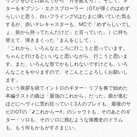
リンクをひと口飲んでから「月を超えろ」。そして、ギ
ターをギブソン・エクスプローラー（OTが弾くのはめず
らしいと思う。白いフライングVはたまに弾いていた気も
するが、赤いテレキャスターも、MCで「めずらしいでし
ょ、前から持ってたんだけど」と言っていた。）に持ち
替えて、弾きまくった「まんをじして」。
「これから、いろんなところに行こうと思っています。
ちゃんと行けるといいなと思いながら、行こうと思いま
す。また、いろんな形でかもしれないですけども、いろ
んなことをやりますので、そこんとこよろしくお願いし
ます」
という挨拶を経てイントロのギター・リフを奏で始めた
本編ラストの曲は「最強のこれから」だった。曲が進む
ほどにヘヴィに荒れ狂っていく3人のプレイも、最後のサ
ビのOTの「♪これからー!!」のシャウトも、そのあとのギ
ター・ソロも、そのソロに挑むような湊雅史のドラム
も、もう何もかもがすさまじい。