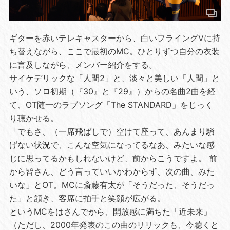
ギターを赤いテレキャスターから、白いフライングVに持
ち替えながら、ここで最初のMC。ひとりずつ自分の衣装
に言及しながら、メンバー紹介をする。
サイケデリックな「人間2」と、淡々と美しい「人間」と
いう、ソロ初期（『30』と『29』）からの名曲2曲を経
て、OT随一のラブソング「The STANDARD」をじっく
り聴かせる。
「でもさ、（一席飛ばしで）空けて座って、あんまり騒
げない状況で、こんな空気になってるなあ、みたいな感
じに思ってるかもしれないけど、前からこうですよ。 前
から皆さん、どう言っていいかわからず、次の曲、みた
いな」とOT。MCに斎藤有太が「そうだった、そうだっ
た」と頷き、客席に拍手と笑顔が広がる。
というMCをはさんでから、開放感に満ちた「近未来」
（ただし、2000年発表のこの曲のリリックも、今聴くと