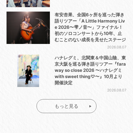
有安杏果、全国6ヶ所を巡った弾き
語りツアー「A Little Harmony Liv
e 2026〜雫ノ音〜」ファイナル！
初のソロコンサートから10年、止
むことのない成長を見せたステージ
2026.08.07
ハナレグミ、北関東＆中国山陰、東
京大阪を巡る弾き語りツアー『fara
way so close 2026 〜ハナレグミ
with sweet thing♡〜』10月より
開催決定
2026.08.07
もっと見る