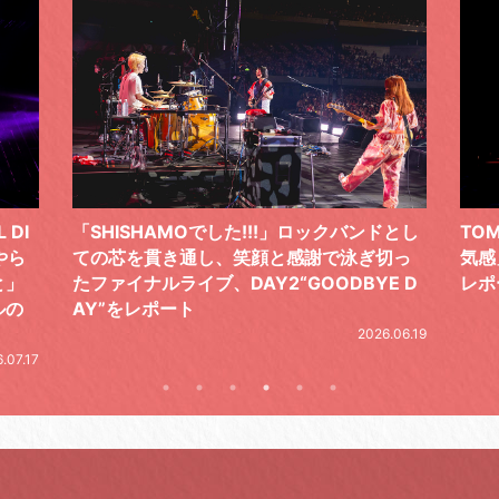
ドとし
TOMOO、３台の鍵盤で「6月から7月の空
筋肉
切っ
気感」を鮮やかに描いた、FC限定ライブを
の日
E D
レポート
とし
の拍
2026.07.17
.06.19