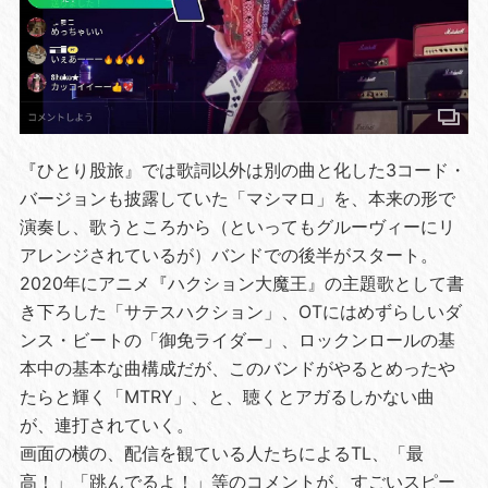
『ひとり股旅』では歌詞以外は別の曲と化した3コード・
バージョンも披露していた「マシマロ」を、本来の形で
演奏し、歌うところから（といってもグルーヴィーにリ
アレンジされているが）バンドでの後半がスタート。
2020年にアニメ『ハクション大魔王』の主題歌として書
き下ろした「サテスハクション」、OTにはめずらしいダ
ンス・ビートの「御免ライダー」、ロックンロールの基
本中の基本な曲構成だが、このバンドがやるとめったや
たらと輝く「MTRY」、と、聴くとアガるしかない曲
が、連打されていく。
画面の横の、配信を観ている人たちによるTL、「最
高！」「跳んでるよ！」等のコメントが、すごいスピー