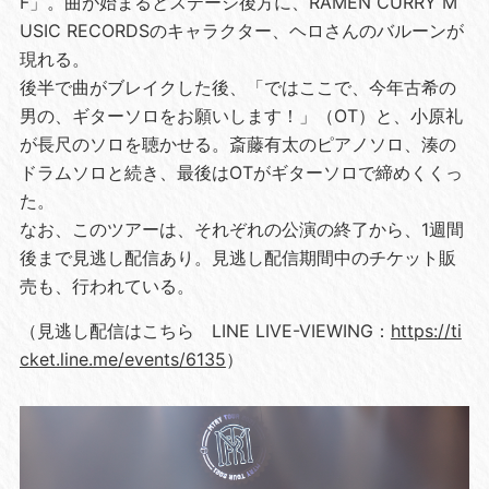
F」。曲が始まるとステージ後方に、RAMEN CURRY M
USIC RECORDSのキャラクター、ヘロさんのバルーンが
現れる。
後半で曲がブレイクした後、「ではここで、今年古希の
男の、ギターソロをお願いします！」（OT）と、小原礼
が長尺のソロを聴かせる。斎藤有太のピアノソロ、湊の
ドラムソロと続き、最後はOTがギターソロで締めくくっ
た。
なお、このツアーは、それぞれの公演の終了から、1週間
後まで見逃し配信あり。見逃し配信期間中のチケット販
売も、行われている。
（見逃し配信はこちら LINE LIVE-VIEWING：
https://ti
cket.line.me/events/6135
）