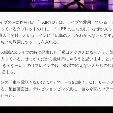
念ライブの時に作られた「TAIRYO」は、ライブで愛用している
っているタブレットの中に、「（EBIの曲なのに）なぜか入っ
滝舟入己斐峠」というラインに「広島の人しかわからないんです
いちいち歌詞にツッコミを入れる。
50歳記念ライブの時に発表した「私はオジさんになった」。
に入っている、せっかくだから最終日にやろうと思います、と
ーわきゃなーい」のリフレインでは、会場で歌えない人たちの代
で埋まる。
ーンの「車も電話もないけれど」で、一部は終了。OT、いった
なる。配信画面は、テレビショッピング風に、自ら今回のツア
替わった。