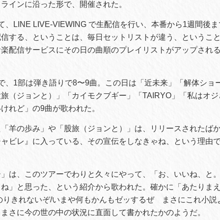
ドラインに沿った形で、開催された。
、LINE LIVE-VIEWING で生配信を行い、本番から1週間
配信する、ということは、毎日セットリストが違う、ということ
音楽配信サービスにその日の曲順のプレイリストがアップされ
で、1部は弾き語りで8〜9曲。この日は「近未来」「解体ショ
旅（ジョンと）」「カイモクブギー」「TAIRYO」「私はオ
けれど」の9曲が歌われた。
た「羊の歩み」や「股旅（ジョンと）」は、リリースされたば
チャビレ』に入っている、その宣伝をしなきゃね、という理由
ー」は、このツアーでわりと久々にやって、「お、いいね、と
るね」と思った、という紹介から歌われた。確かに「あたりま
のりきれないぞ/いまや何もかんもゼッするぜ まさにこれ小説
、まさに今の世の中の状況に直面して書かれたかのようだ。