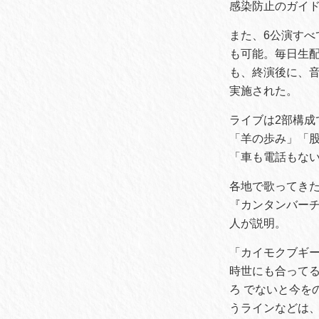
感染防止のガイ
また、6公演すべて
も可能。毎日生
も、終演後に、
実施された。
ライブは2部構成
「羊の歩み」「股
「車も電話もない
各地で歌ってき
『カンタンバー
人が説明。
「カイモクブギ
時世にも合って
ろ でないと今を
うラインなどは