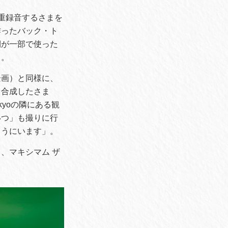
重録音するさまを
作ったバック・ト
側が一部で使った
る。
企画）と同様に、
、合成したさま
kyoの隣にある観
いつ」も撮りに行
こうにいます」。
、マキシマム ザ