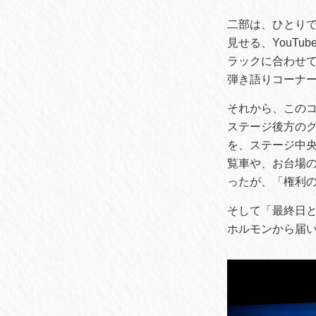
二部は、ひとり
見せる、YouT
ラックに合わせ
弾き語りコーナ
それから、このコ
ステージ後方の
を、ステージ中央
覧車や、お台場
ったが、「権利
そして「最終日と
ホルモンから届