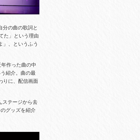
、自分の曲の歌詞と
てた」という理由
よ」、というふう
近年作った曲の中
いう紹介。曲の最
わりに、配信画面
んステージから去
ーのグッズを紹介