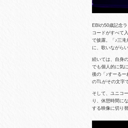
EBIの50歳記
コードがすべて入
で披露。「♪三
に、歌いながら
続いては、自身の
でも個人的に気
後の「♪すーる
のTLがその文字
そして、ユニコ
り、休憩時間に
する映像に切り