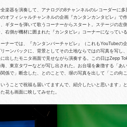
で全楽器を演奏して、アナログの8チャンネルのレコーダーに多
ubeのオフィシャルチャンネルの企画『カンタンカンタビレ』で
て、ギターを弾いて歌うコーナーからスタート。ステージの左
ー、右側が機材に囲まれた『カンタビレ』コーナーになってい
ーナーでは、『カンタンバーチャビレ』（これもYouTubeの
グリーンバックに、背景としてその土地ならではの写真を写し
に出したモニタ画面で見せながら演奏する。この日はZepp To
の海、東京タワーなどが写し出された。お台場を象徴する「あ
の関係で」断念した、とのことで、塀の写真を出して「この向
いうことで祝福も届いてますんで、紹介したいと思います」と
いた花も画面に映してみせた。