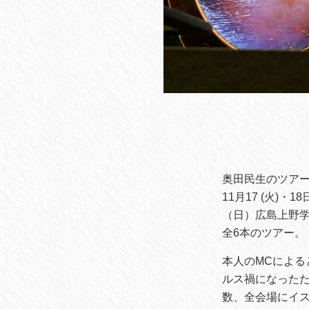
奥田民生のツアー『
11月17 (火)・1
（日）広島上野学園
全6本のツアー。
本人のMCによ
ルス禍になった
数、全会場にイ