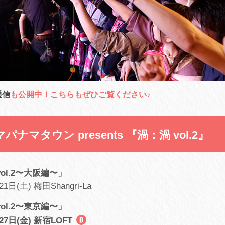
通信
も公開中！こちらもぜひご覧ください♪
ナマタウン presents 『渦：渦 vol.2』
ol.2〜大阪編〜」
1日(土) 梅田Shangri-La
ol.2〜東京編〜」
27日(金) 新宿LOFT