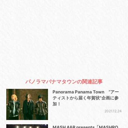
パノラマパナマタウンの関連記事
Panorama Panama Town “アー
ティストから届く年賀状”企画に参
加！
2021.12.24
MASH A&R presents「MASHRO