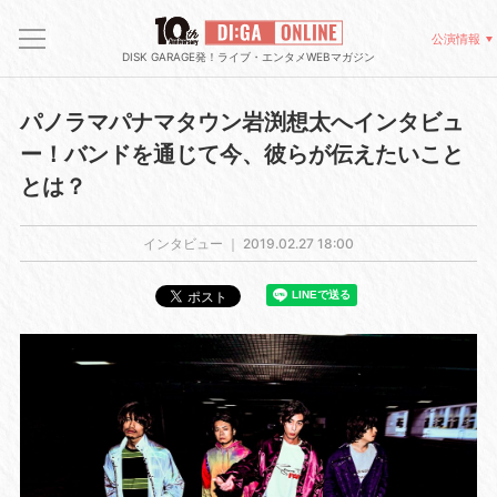
公演情報
DISK GARAGE発！ライブ・エンタメWEBマガジン
パノラマパナマタウン岩渕想太へインタビュ
ー！バンドを通じて今、彼らが伝えたいこと
とは？
インタビュー ｜
2019.02.27 18:00