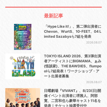
最新記事
「Hype Like it!」、第二弾出演者に
Chevon、WurtS、10-FEET、04 L
imited Sazabysら7組を発表
2026.08.07
TOKYO ISLAND 2026、第3弾出演
者アーティストにBIGMAMA、ぁみ
(怪談家)、THE BAWDIES、flumpo
olら7組発表！ワークショップ・ア
ート出展者募集
2026.08.07
日曜劇場『VIVANT』、8/23(日)開
催イベント出演者に堺雅人、阿部
寛、二宮和也ら豪華キャスト11名を
発表！チケット抽選受付中