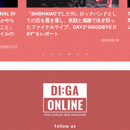
 DI
「SHISHAMOでした!!!」ロックバンドとし
TO
やら
ての芯を貫き通し、笑顔と感謝で泳ぎ切っ
気感
と」
たファイナルライブ、DAY2“GOODBYE D
レポ
ルの
AY”をレポート
2026.06.19
.07.17
follow us