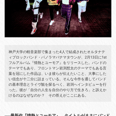
神戸大学の軽音楽部で集まった4人で結成されたオルタナテ
ィブロックバンド・パノラマパナマタウンが、2月13日に1st
フルアルバム『情熱とユーモア』をリリースした。バンドの
テーマでもあり、フロントマン岩渕想太のテーマでもある言
葉を冠にした作品は、いま彼らが伝えたいこと、大事にした
い信念が十二分に詰まっている。そんな今作を通してバンド
の基本理念とライヴ観を探るべく、岩渕へインタビューを行
った。彼が「自分の人生を自分のやり方で生きろ」と訴えか
けるのはなぜなのか？ その答えがここにある。
──最新作『情熱とユーモア』、タイトルがまさにバンド