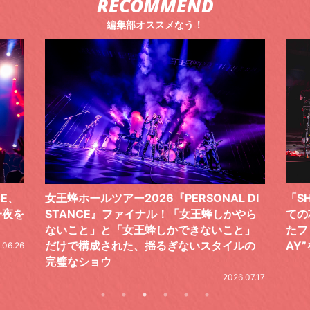
RECOMMEND
編集部オススメなう！
 DI
「SHISHAMOでした!!!」ロックバンドとし
TO
やら
ての芯を貫き通し、笑顔と感謝で泳ぎ切っ
気感
と」
たファイナルライブ、DAY2“GOODBYE D
レポ
ルの
AY”をレポート
2026.06.19
.07.17