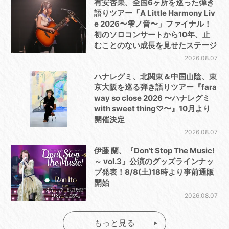
有安杏果、全国6ヶ所を巡った弾き
語りツアー「A Little Harmony Liv
e 2026〜雫ノ音〜」ファイナル！
初のソロコンサートから10年、止
むことのない成長を見せたステージ
2026.08.07
ハナレグミ、北関東＆中国山陰、東
京大阪を巡る弾き語りツアー『fara
way so close 2026 〜ハナレグミ
with sweet thing♡〜』10月より
開催決定
2026.08.07
伊藤 蘭、『Don’t Stop The Music!
～ vol.3』公演のグッズラインナッ
プ発表！8/8(土)18時より事前通販
開始
2026.08.07
もっと見る