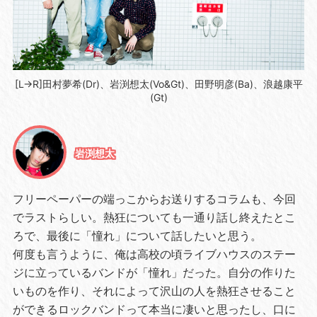
[L→R]田村夢希(Dr)、岩渕想太(Vo&Gt)、田野明彦(Ba)、浪越康平
(Gt)
岩渕想太
フリーペーパーの端っこからお送りするコラムも、今回
でラストらしい。熱狂についても一通り話し終えたとこ
ろで、最後に「憧れ」について話したいと思う。
何度も言うように、俺は高校の頃ライブハウスのステー
ジに立っているバンドが「憧れ」だった。自分の作りた
いものを作り、それによって沢山の人を熱狂させること
ができるロックバンドって本当に凄いと思ったし、口に