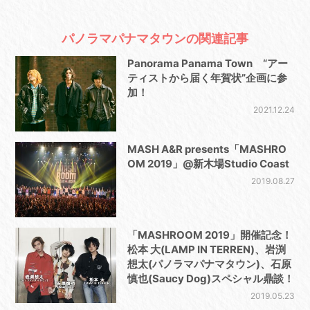
パノラマパナマタウンの関連記事
Panorama Panama Town “アー
ティストから届く年賀状”企画に参
加！
2021.12.24
MASH A&R presents「MASHRO
OM 2019」@新木場Studio Coast
2019.08.27
「MASHROOM 2019」開催記念！
松本 大(LAMP IN TERREN)、岩渕
想太(パノラマパナマタウン)、石原
慎也(Saucy Dog)スペシャル鼎談！
2019.05.23