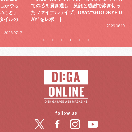
やら
ての芯を貫き通し、笑顔と感謝で泳ぎ切っ
気感
と」
たファイナルライブ、DAY2“GOODBYE D
レポ
ルの
AY”をレポート
2026.06.19
.07.17
follow us