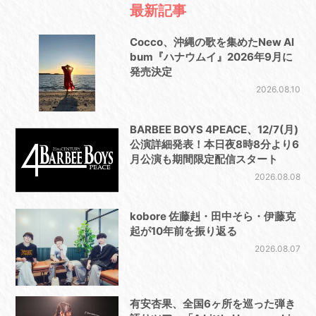
最新記事
Cocco、沖縄の歌を集めたNew Al
bum『ハナウムイ』2026年9月に
発売決定
2026.08.10
BARBEE BOYS 4PEACE、12/7(月)
公演詳細発表！本日夜8時8分より6
月公演も期間限定配信スタート
2026.08.08
kobore 佐藤赳・田中そら・伊藤克
起が10年前を振り返る
2026.08.07
有安杏果、全国6ヶ所を巡った弾き