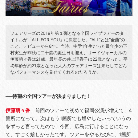
フェアリーズの2019年第１弾となる全国ライブツアーのタ
イトルが「ALL FOR YOU」に決定した。“ALL”とは“全曲”の
こと。デビューから8年。当時、中学1年生だった最年少の下
村実生が昨秋に二十歳の誕生日を迎え、リードヴォーカルの
伊藤萌々香は21歳、最年長の井上理香子は22歳となった。平
均年齢が約21歳となった大人のフェアリーズは果たしてどん
なパフォーマンスを見せてくれるのだろうか。
──待望の全国ツアーが決まりました！
伊藤萌々香
前回のツアーで初めて福岡公演が増えて、4
箇所になって。次はもう1箇所でも増やしたいっていうの
をずっと言ってたので、今回、広島に行けることになっ
て、すごく嬉しかったです。ツアーをやるたびに、1箇所