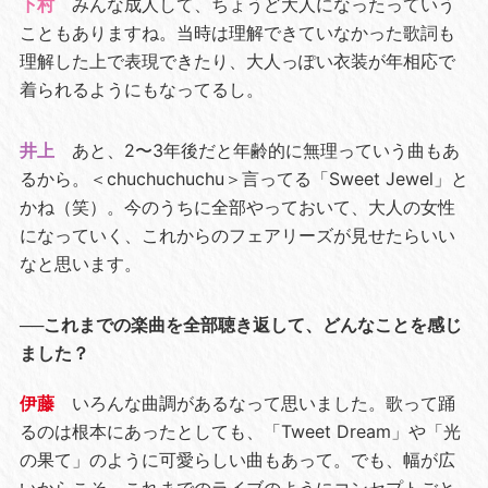
下村
みんな成人して、ちょうど大人になったっていう
こともありますね。当時は理解できていなかった歌詞も
理解した上で表現できたり、大人っぽい衣装が年相応で
着られるようにもなってるし。
井上
あと、2〜3年後だと年齢的に無理っていう曲もあ
るから。＜chuchuchuchu＞言ってる「Sweet Jewel」と
かね（笑）。今のうちに全部やっておいて、大人の女性
になっていく、これからのフェアリーズが見せたらいい
なと思います。
──これまでの楽曲を全部聴き返して、どんなことを感じ
ました？
伊藤
いろんな曲調があるなって思いました。歌って踊
るのは根本にあったとしても、「Tweet Dream」や「光
の果て」のように可愛らしい曲もあって。でも、幅が広