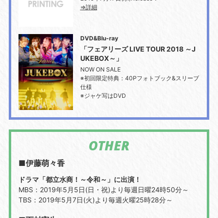
⇒詳細
DVD&Blu-ray
「フェアリーズ LIVE TOUR 2018 ～J
UKEBOX～」
NOW ON SALE
※初回限定特典：40Pフォトブック&スリーブ
仕様
※ジャケ写はDVD
OTHER
■伊藤萌々香
ドラマ「都立水商！～令和～」に出演！
MBS：2019年5月5日(日・祝)より毎週日曜24時50分～
TBS：2019年5月7日(火)より毎週火曜25時28分～