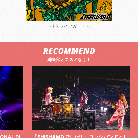
＜PR ライフガード＞
RECOMMEND
編集部オススメなう！
 DI
「SHISHAMOでした!!!」ロックバンドとし
TO