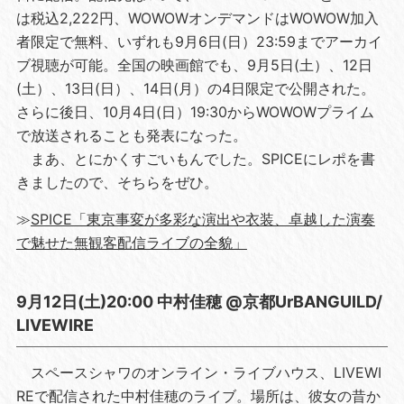
は税込2,222円、WOWOWオンデマンドはWOWOW加入
者限定で無料、いずれも9月6日(日）23:59までアーカイ
ブ視聴が可能。全国の映画館でも、9月5日(土）、12日
(土）、13日(日）、14日(月）の4日限定で公開された。
さらに後日、10月4日(日）19:30からWOWOWプライム
で放送されることも発表になった。
まあ、とにかくすごいもんでした。SPICEにレポを書
きましたので、そちらをぜひ。
≫
SPICE「東京事変が多彩な演出や衣装、卓越した演奏
で魅せた無観客配信ライブの全貌」
9月12日(土)20:00 中村佳穂 @京都UrBANGUILD/
LIVEWIRE
スペースシャワのオンライン・ライブハウス、LIVEWI
REで配信された中村佳穂のライブ。場所は、彼女の昔か