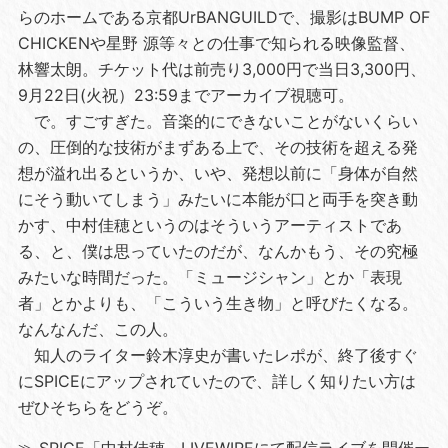
らのホームである京都UrBANGUILDで、撮影はBUMP OF
CHICKENや星野 源等々との仕事で知られる映像監督、
林響太朗。チケット代は前売り3,000円で当日3,300円、
9月22日(火祝）23:59までアーカイブ視聴可。
で。すごすぎた。音楽的にできないことがないくらい
の、圧倒的な技術がまずある上で、その技術を超える発
想が溢れ出るというか、いや、発想以前に「身体が自然
にそう動いてしまう」みたいに本能が口と両手を突き動
かす、中村佳穂というのはそういうアーティストであ
る、と、僕は思っていたのだが、なんかもう、その究極
みたいな時間だった。「ミュージシャン」とか「表現
者」とかよりも、「こういう生き物」と呼びたくなる。
なんなんだ、この人。
知人のライター鈴木淳史が書いたレポが、終了後すぐ
にSPICEにアップされていたので、詳しく知りたい方は
ぜひそちらをどうぞ。
≫
SPICE「中村佳穂、LIVEWIREにて配信ライブを開催ー