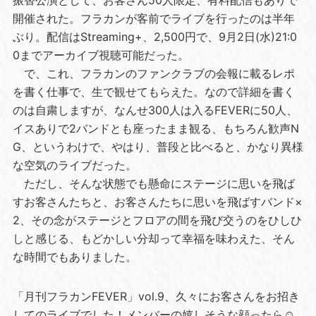
開催された。フラカンが客前でライブを行ったのは半年
ぶり。配信はStreaming+、2,500円で、9月2日(水)21:0
0までアーカイブ視聴可能だった。
で、これ、フラカンのファンクラブの会報に載るレポ
を書く仕事で、生で観せてもらえた。なので詳細を書く
のは自粛しますが、なんせ300人は入るFEVERに50人、
イスありで2バンドとも座ったまま観る、もちろん歓声N
G、というわけで、やはり、普段と比べると、かなり異様
な空気のライブだった。
ただし、そんな状態でも懸命にステージに思いを飛ば
すお客さんたちと、お客さんたちに思いを飛ばすバンド×
2、その念がステージとフロアの間を飛び交うのをひしひ
しと感じる、もどかしい分却って幸福を味わえた、そん
な時間でもありました。
「月刊フラカンFEVER」vol.9、久々にお客さんをお招き
してのライブでした！メンバーの嬉しそうな顔ったら☺️