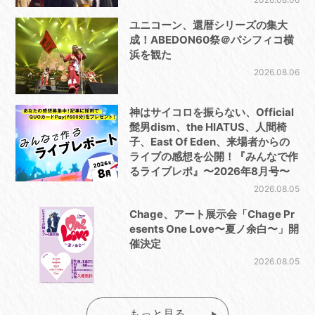
ユニコーン、還暦シリーズの集大
成！ABEDON60祭＠パシフィコ横
浜を観た
2026.08.06
神はサイコロを振らない、Official
髭男dism、the HIATUS、人間椅
子、East Of Eden、来場者からの
ライブの感想を公開！『みんなで作
るライブレポ』〜2026年8月号〜
2026.08.05
Chage、アート展示会「Chage Pr
esents One Love〜夏ノ余白〜」開
催決定
2026.08.05
もっと見る