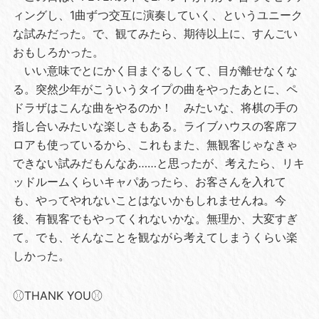
ィングし、1曲ずつ交互に演奏していく、というユニーク
な試みだった。で、観てみたら、期待以上に、すんごい
おもしろかった。
いい意味でとにかく目まぐるしくて、目が離せなくな
る。突然少年がこういうタイプの曲をやったあとに、ペ
ドラザはこんな曲をやるのか！ みたいな、将棋の手の
指し合いみたいな楽しさもある。ライブハウスの客席フ
ロアも使っているから、これもまた、無観客じゃなきゃ
できない試みだもんなあ……と思ったが、考えたら、リキ
ッドルームくらいキャパあったら、お客さんを入れて
も、やってやれないことはないかもしれませんね。今
後、有観客でもやってくれないかな。無理か、大変すぎ
て。でも、そんなことを観ながら考えてしまうくらい楽
しかった。
⚾︎THANK YOU⚾︎