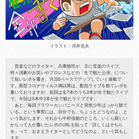
イラスト：河井克夫
音楽などのライター、兵庫慎司が、主に音楽のライブ、
時々演劇やお笑いやプロレスなどの「生で観た公演」につい
て短いレポを書き、月2回ペースでアップしていく連載で
す。新型コロナウィルス禍以降は、配信ライブを観てレポを
書いておりますが、前回は全7本のうち2本が生で観たライブ
で、今回は5本中2本が生で観たライブです。
あと、毎回フラワーカンパニーズと突然少年ばっかり観て
いる、という事実には、自分でも、ちょっとどうなのよ、と
いう気がします。それから中村佳穂のところ、いくら親しい
からって人が書いたレポのURLを貼って「詳しくはそちら
を」って、おまえライターとしてどうなのよ、という気もし
ます。