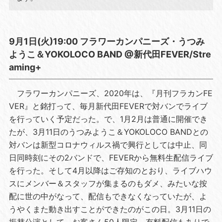
9月1日(火)19:00 フラワーカンパニーズ・うつみ
ようこ＆YOKOLOCO BAND @新代田FEVER/Stre
aming+
フラワーカンパニーズ、2020年は、『月刊フラカンFE
VER』と銘打って、毎月新代田FEVERで対バンでライブ
を行っていく予定だった。で、1月2月は普通に開催でき
たが、3月11日のうつみようこ＆YOKOLOCO BANDとの
対バンは新型コロナウィルス禍で興行としては中止、同
日同時刻にその2バンドで、FEVERから無料生配信ライブ
を行った。そして4月以降はご存知のとおり、ライブハウ
スにメンバー＆スタッフが集まるのもダメ、みたいな按
配に世の中がなって、配信もできなくなっていたが、よ
うやくまた動き出すことができたのがこの日。3月11日の
振替公演として、お客さん50人限定、有料配信もありで