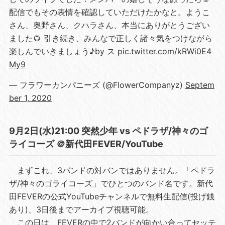
配信でもその表情を確認していただけたかなと。ようこ
さん、奥野さん、クハラさん、本当にありがとうござい
ました🌻 引き続き、みんなで正しく諸々気をつけながら
楽しんでいきましょう♪by ス
pic.twitter.com/kRWi0E4
My9
— フラワーカンパニーズ (@FlowerCompanyz)
Septem
ber 1, 2020
9月2日(水)21:00 突然少年 vs ペドラザ/神々のゴ
ライコーズ ＠新代田FEVER/YouTube
まずこれ、3バンドの対バンではありません。「ペドラ
ザ/神々のゴライコーズ」でひとつのバンド名です。新代
田FEVERの公式YouTubeチャンネルで無料生配信(投げ銭
あり)、3日後までアーカイブ視聴可能。
この日は、FEVERの中で2バンドが向かい合ってセッテ