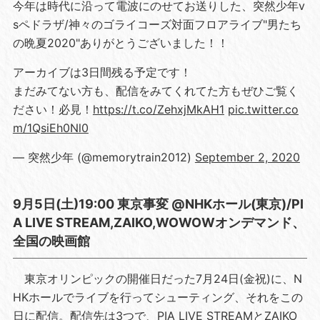
今年は時代に沿って電波にのせてお送りした、突然少年v
sペドラザ/神々のゴライコーズ対面フロアライブ"男たち
の晩夏2020"ありがとうございました！！
アーカイブは3日間残る予定です！
まだみてない方も、配信をみてくれてた方もぜひご覧く
ださい！必見！
https://t.co/ZehxjMkAH1
pic.twitter.co
m/1QsiEh0Nl0
— 突然少年 (@memorytrain2012)
September 2, 2020
9月5日(土)19:00 東京事変 @NHKホール(東京)/PI
A LIVE STREAM,ZAIKO,WOWOWオンデマンド、
全国の映画館
東京オリンピックの開催日だった7月24日(金祝)に、N
HKホールでライブを行ってシューティング、それをこの
日に配信。配信先は3つで、PIA LIVE STREAMとZAIKO