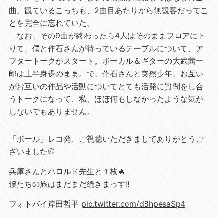
曲。観ているこっちも、2曲目あたりから無観客だってこ
とを完全に忘れていた。
なお、その9曲が終わったら4人はそのままフロアに下
りて、僕と作石さんが待っているテーブルについて、ア
フタートークがスタート。ボーカル＆ギターの大武茜一
郎は上半身裸のまま。で、作石さんと突然少年、お互い
がお互いの作品や活動についてとても活発に質問をし合
うトークになって、私、ほぼ何もしなかったような気が
しないでもありません。
「ボール」レコ発、ご視聴いただきましてありがとうご
ざいました⚾️
兵庫さんとハロルド先生と１枚🔥
僕たちの旅はまだまだ続きまっす‼️
フォトバイ岸田哲平
pic.twitter.com/d8hpesaSp4