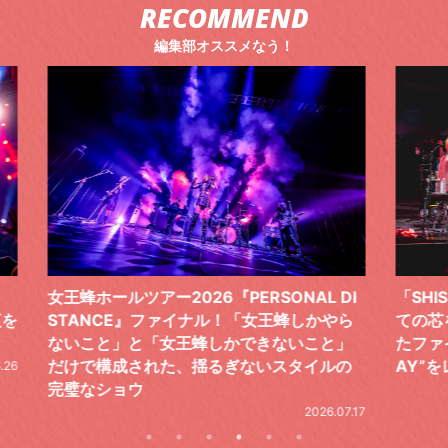
RECOMMEND
編集部オススメなう！
 DI
「SHISHAMOでした!!!」ロックバンドとし
TO
やら
ての芯を貫き通し、笑顔と感謝で泳ぎ切っ
気感
と」
たファイナルライブ、DAY2“GOODBYE D
レポ
ルの
AY”をレポート
2026.06.19
.07.17