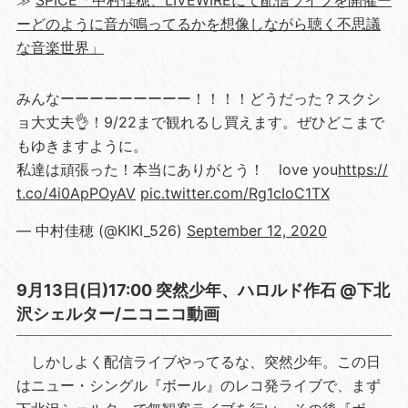
ーどのように音が鳴ってるかを想像しながら聴く不思議
な音楽世界」
みんなーーーーーーーーー！！！！どうだった？スクシ
ョ大丈夫👌！9/22まで観れるし買えます。ぜひどこまで
もゆきますように。
私達は頑張った！本当にありがとう！ love you
https://
t.co/4i0ApPOyAV
pic.twitter.com/Rg1cIoC1TX
— 中村佳穂 (@KIKI_526)
September 12, 2020
9月13日(日)17:00 突然少年、ハロルド作石 @下北
沢シェルター/ニコニコ動画
しかしよく配信ライブやってるな、突然少年。この日
はニュー・シングル『ボール』のレコ発ライブで、まず