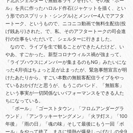
下北沢シェルターで無観客ライブを行い、その後『ボー
ル』を共に作ったハロルド作石(ジャケットを描く、とい
う形でのスプリット・シングル)とメンバー4人でアフタ
ートーク、というもので、ニコニコ動画で無料生配信(投
げ銭あり)された。で、私、そのアフタートークの司会進
行の仕事をいただいて、シェルターに行きました。
なので、ライブを生で観ることができたんだけど、い
やあ、すごかった。新型コロナウィルス禍が強まって、
「ライブハウスにメンバーが集まるのもNG」みたいにな
った4月頃はちょっと足が止まったが、緊急事態宣言が明
けたあたりから、すごい本数の無観客配信ライブをやっ
ているおかげだと思うが、もうこのバンド、「無観客」
という事実が一切関係ないパフォーマンスをできる人た
ちになっている。
「ボール」「ゴーストタウン」「フロムアンダーグラ
ウンド」「アンラッキーヤングメン」「火ヲ灯ス」「100
年後」「雨の日」「魂の味」そして最後にもう一回「ボ
ール」をやって終了、まさに情熱が爆発しっぱなしの全9