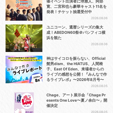
催イベント出演者に堺雅人、阿部
寛、二宮和也ら豪華キャスト11名を
発表！チケット抽選受付中
2026.08.06
ユニコーン、還暦シリーズの集大
成！ABEDON60祭＠パシフィコ横
浜を観た
2026.08.06
神はサイコロを振らない、Official
髭男dism、the HIATUS、人間椅
子、East Of Eden、来場者からの
ライブの感想を公開！『みんなで作
るライブレポ』〜2026年8月号〜
2026.08.05
Chage、アート展示会「Chage Pr
esents One Love〜夏ノ余白〜」開
催決定
2026.08.05