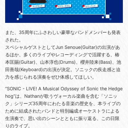
また、35周年にふさわしい豪華なバンドメンバーも発表
された。
スペシャルゲストとしてJun Senoue(Guitar)の出演があ
るほか、多くのライブやレコーディングで活躍する、椿
本匡賜(Guitar)、山本淳也(Drums)、櫻井陸来(Bass)、池
田善哉(Keyboard)の出演が決定。ソニックの疾走感と迫
力を感じられる演奏をぜひ体感してほしい。
“SONIC - LIVE! A Musical Odyssey of Sonic the Hedge
hog“は、Nathanが歌うヴォーカル楽曲を含む「ソニッ
ク」シリーズ35周年にわたる音楽の歴史を、本ライブの
ために結成されたバンドと特別編成オーケストラによる
生演奏で、思い出のシーンとともに振り返る、この日限
りのライブ。