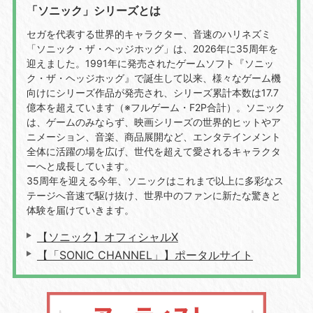
「ソニック」シリーズとは
セガを代表する世界的キャラクター、音速のハリネズミ
「ソニック・ザ・ヘッジホッグ」は、
2026
年に
35
周年を
迎えました。
1991
年に発売されたゲームソフト『ソニッ
ク・ザ・ヘッジホッグ』で誕生して以来、様々なゲーム機
向けにシリーズ作品が発売され、シリーズ累計本数は
17.7
億本を超えています（※フルゲーム・
F2P
合計）。ソニック
は、ゲームのみならず、映画シリーズの世界的ヒットやア
ニメーション、音楽、商品展開など、エンタテインメント
全体に活躍の場を広げ、世代を超えて愛されるキャラクタ
ーへと成長しています。
35周年を迎える今年、ソニックはこれまで以上に多彩なス
テージへ音速で駆け抜け、世界中のファンに新たな驚きと
体験を届けていきます。
【ソニック】オフィシャルX
【「SONIC CHANNEL」】ポータルサイト