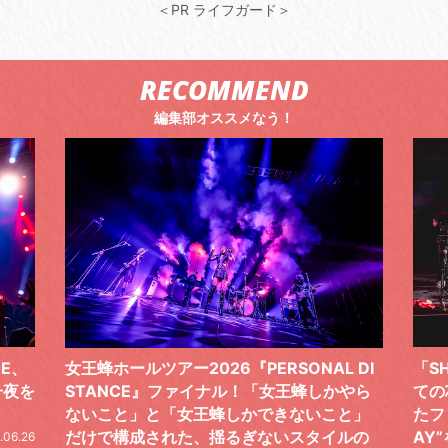
＜PR ライフガード＞
RECOMMEND
編集部オススメなう！
 DI
「SHISHAMOでした!!!」ロックバンドとし
TO
やら
ての芯を貫き通し、笑顔と感謝で泳ぎ切っ
気感
と」
たファイナルライブ、DAY2“GOODBYE D
レポ
ルの
AY”をレポート