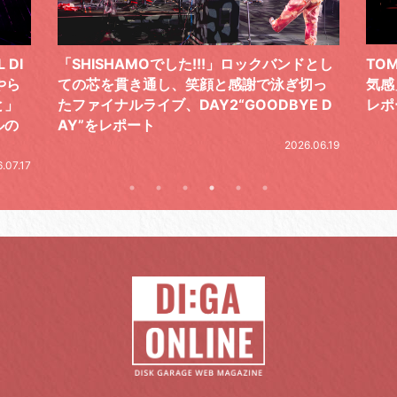
 DI
「SHISHAMOでした!!!」ロックバンドとし
TO
やら
ての芯を貫き通し、笑顔と感謝で泳ぎ切っ
気感
と」
たファイナルライブ、DAY2“GOODBYE D
レポ
ルの
AY”をレポート
2026.06.19
.07.17