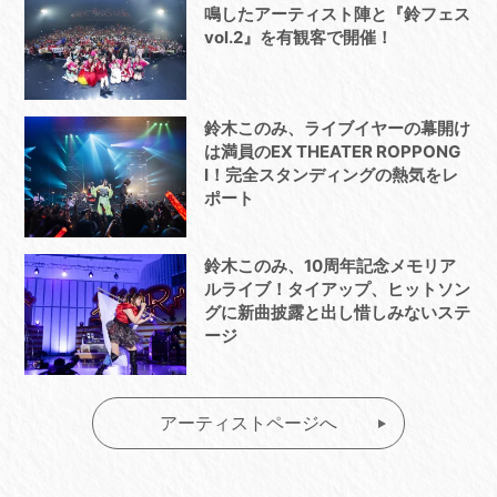
鳴したアーティスト陣と『鈴フェス
vol.2』を有観客で開催！
鈴木このみ、ライブイヤーの幕開け
は満員のEX THEATER ROPPONG
I！完全スタンディングの熱気をレ
ポート
鈴木このみ、10周年記念メモリア
ルライブ！タイアップ、ヒットソン
グに新曲披露と出し惜しみないステ
ージ
アーティストページへ