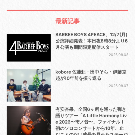
最新記事
BARBEE BOYS 4PEACE、12/7(月)
公演詳細発表！本日夜8時8分より6
月公演も期間限定配信スタート
2026.08.08
kobore 佐藤赳・田中そら・伊藤克
起が10年前を振り返る
2026.08.07
有安杏果、全国6ヶ所を巡った弾き
語りツアー「A Little Harmony Liv
e 2026〜雫ノ音〜」ファイナル！
初のソロコンサートから10年、止
むことのない成長を見せたステージ