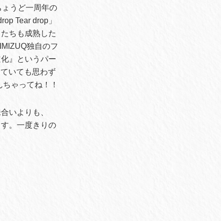
ちょうど一周年の
op Tear drop」
曲たちも成熟した
IZUQ独自のフ
道化』というパー
していても思わず
んちゃってね！！
味合いよりも、
ます。一度きりの