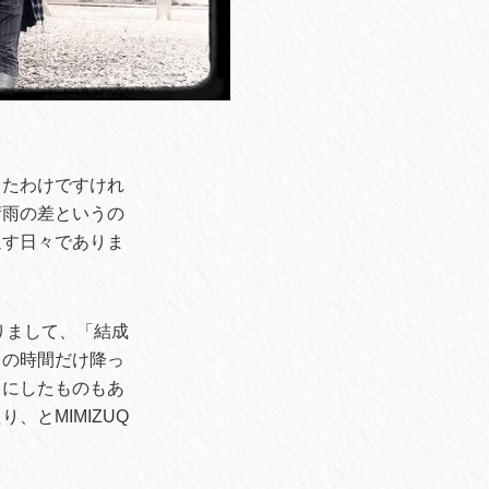
したわけですけれ
晴雨の差というの
返す日々でありま
りまして、「結成
りの時間だけ降っ
フにしたものもあ
とMIMIZUQ