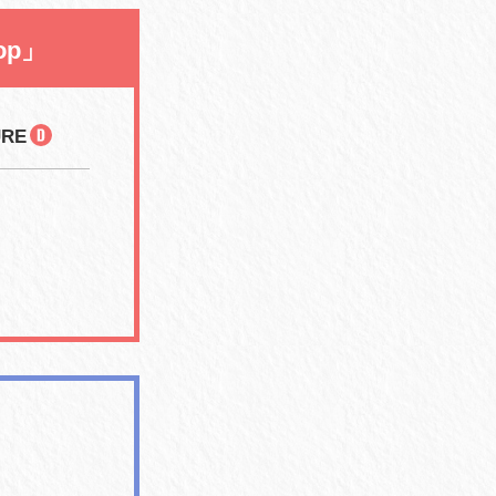
rop」
URE