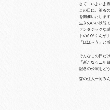
さて、いよいよ直
この日に、渋谷のMt.RA
を開催いたしま
生きのいい状態で
ァンタジックな
トのAYAくんが
「ほほ～う」と感
そんなこの日だ
「新たなる二年
記念の公演をど
森の住人一同み