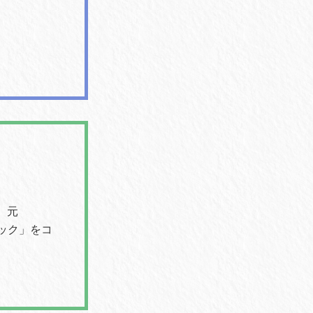
k、元
ジック」をコ