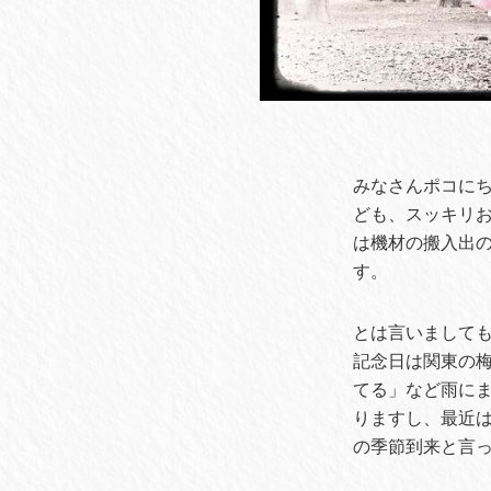
みなさんポコに
ども、スッキリ
は機材の搬入出
す。
とは言いましても
記念日は関東の
てる」など雨に
りますし、最近は
の季節到来と言