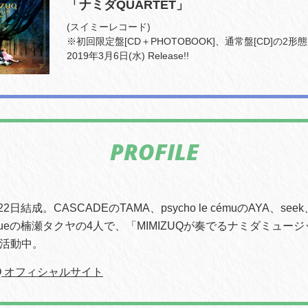
「ナミダQUARTET」
(スイミーレコード)
※初回限定盤[CD＋PHOTOBOOK]、通常盤[CD]の2形態
2019年3月6日(水) Release!!
PROFILE
22日結成。CASCADEのTAMA、psycho le cémuのAYA、see
ic Blueの楠瀬タクヤの4人で、「MIMIZUQが奏でるナミダミュー
活動中。
UQ オフィシャルサイト