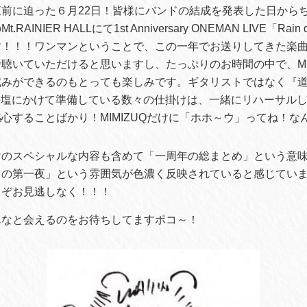
前に迫った６月22日！皆様にバンドの結成を発表した日から
INIER HALLにて1st Anniversary ONEMAN LIVE「Rain dr
す！！！ワンマンということで、この一年でお送りしてきた楽
聴いていただけると思いますし、たっぷりのお時間の中で、MIM
試みができるのもとっても楽しみです。ギタリストではなく『
手塩にかけて準備している数々の仕掛けは、一緒にリハーサル
心することばかり！MIMIZUQだけに「ホホ～ウ」ってね！な
けのスペシャルな内容も含めて「一周年の総まとめ」という意
目の第一夜」という雰囲気が色濃く反映されていると感じてい
うぞお見逃しなく！！！
んなと会えるのをお待ちしてますポコ～！