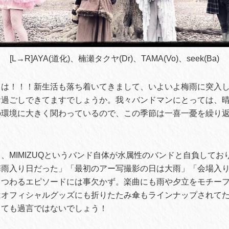
[L→R]AYA(道化)、楠瀬タクヤ(Dr)、TAMA(Vo)、seek(Ba)
ちは！！！新生活も落ち着いてきまして、いよいよ梅雨に突入
お過ごしできてますでしょうか。我々バンドマンにとっては、
の環境に大きく関わっているので、この季節は一喜一憂を繰り
、MIMIZUQというバンド自体が水属性のバンドと自負してお
梅雨入り日だった」「最初のアー写撮影の日は大雨」「会場入
まつわるエピソードには事欠かず。楽曲にも雨や夕立をモチー
オフィシャルグッズにも折りたたみ傘もラインナップされてたり、
っても過言ではないでしょう！