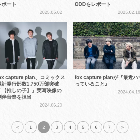
レポート
ODDをレポート
2025.05.02
2025.02.1
ox capture plan、コミックス
fox capture planが『最近ハ
累計発行部数1,750万部突破
っていること』
「【推しの子】」実写映像の
2024.04.1
劇伴音楽を担当
2024.06.20
<
1
2
3
4
5
6
7
>