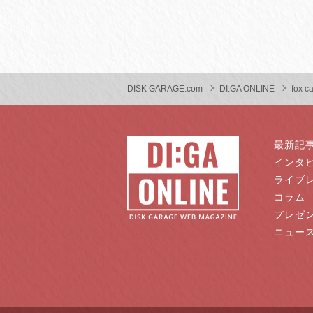
DISK GARAGE.com
DI:GA ONLINE
fox c
最新記
インタ
ライブ
コラム
プレゼ
ニュー