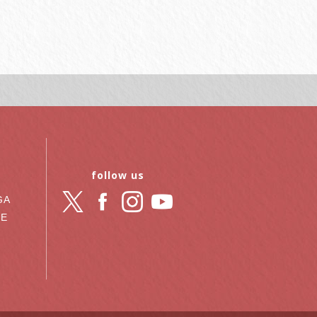
follow us
GA
RE