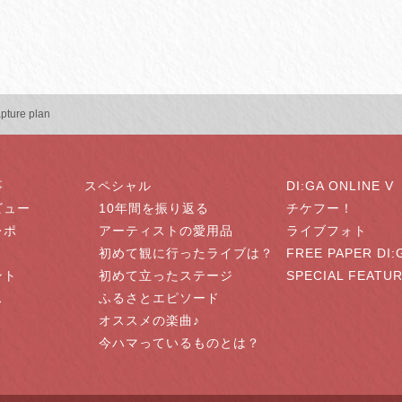
apture plan
事
スペシャル
DI:GA ONLINE V
ビュー
10年間を振り返る
チケフー！
レポ
アーティストの愛用品
ライブフォト
初めて観に行ったライブは？
FREE PAPER DI:
ント
初めて立ったステージ
SPECIAL FEATU
ス
ふるさとエピソード
オススメの楽曲♪
今ハマっているものとは？