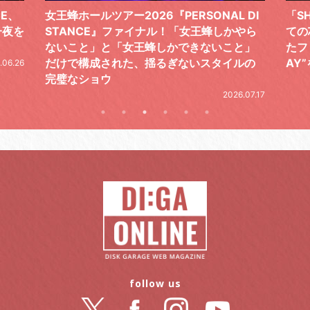
ONAL DI
「SHISHAMOでした!!!」ロックバンドとし
王蜂しかやら
ての芯を貫き通し、笑顔と感謝で泳ぎ切っ
ないこと」
たファイナルライブ、DAY2“GOODBYE D
スタイルの
AY”をレポート
2026.06.19
2026.07.17
follow us