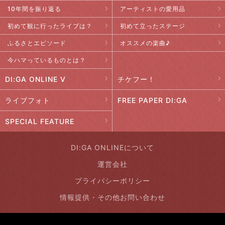
10年間を振り返る
アーティストの愛用品
初めて観に行ったライブは？
初めて立ったステージ
ふるさとエピソード
オススメの楽曲♪
今ハマっているものとは？
DI:GA ONLINE V
チケフー！
ライブフォト
FREE PAPER DI:GA
SPECIAL FEATURE
DI:GA ONLINEについて
運営会社
プライバシーポリシー
情報提供・その他お問い合わせ