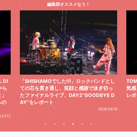
編集部オススメなう！
ドとし
TOMOO、３台の鍵盤で「6月から7月の空
筋肉
切っ
気感」を鮮やかに描いた、FC限定ライブを
の日
E D
レポート
とし
の拍
2026.07.17
.06.19