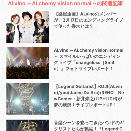
ALvino ～ALchemy vision normal～の関連記事
【楽屋企画】ALvinoのメンバー
が、3月17日のエンディングライブ
で使った香水とは？
ALvino ～ALchemy vision normal
～ スマイルいっぱいのエンディン
グライブ「changeless［Smil
e］」フォトライブレポート！
【Legend Guitarist】KOJI(ALvin
o)/you(Janne Da Arc)/RENO Ne
wComer：新井崇之(LIPHLICH)が
夢の競演！ライブレポートUP！
音楽シーンを彩ってきたバンドのギ
タリストたちが集結！「Legend G