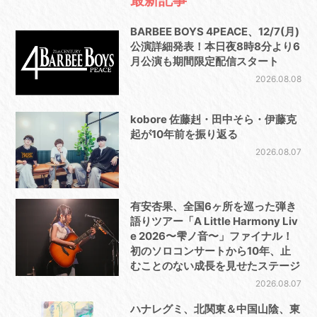
BARBEE BOYS 4PEACE、12/7(月)
公演詳細発表！本日夜8時8分より6
月公演も期間限定配信スタート
2026.08.08
kobore 佐藤赳・田中そら・伊藤克
起が10年前を振り返る
2026.08.07
有安杏果、全国6ヶ所を巡った弾き
語りツアー「A Little Harmony Liv
e 2026〜雫ノ音〜」ファイナル！
初のソロコンサートから10年、止
むことのない成長を見せたステージ
2026.08.07
ハナレグミ、北関東＆中国山陰、東