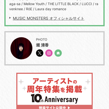
aga-sa / Mellow Youth / THE LITTLE BLACK / LUCCI / ra
venknee / RöE / Laura day romance
MUSIC MONSTERS オフィシャルサイト
PHOTO
堀 清香