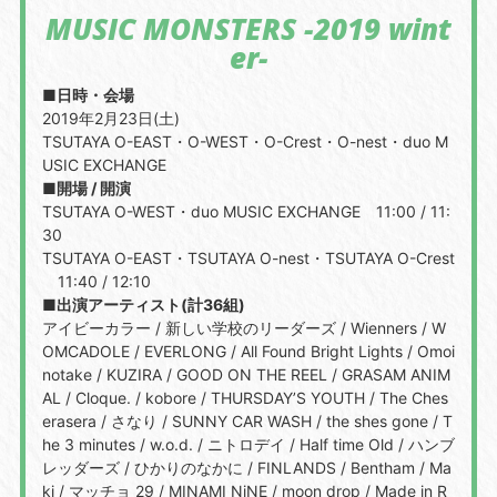
MUSIC MONSTERS -2019 wint
er-
■日時・会場
2019年2月23日(土)
TSUTAYA O-EAST・O-WEST・O-Crest・O-nest・duo M
USIC EXCHANGE
■開場 / 開演
TSUTAYA O-WEST・duo MUSIC EXCHANGE 11:00 / 11:
30
TSUTAYA O-EAST・TSUTAYA O-nest・TSUTAYA O-Crest
11:40 / 12:10
■出演アーティスト(計36組)
アイビーカラー / 新しい学校のリーダーズ / Wienners / W
OMCADOLE / EVERLONG / All Found Bright Lights / Omoi
notake / KUZIRA / GOOD ON THE REEL / GRASAM ANIM
AL / Cloque. / kobore / THURSDAY’S YOUTH / The Ches
erasera / さなり / SUNNY CAR WASH / the shes gone / T
he 3 minutes / w.o.d. / ニトロデイ / Half time Old / ハンブ
レッダーズ / ひかりのなかに / FINLANDS / Bentham / Ma
ki / マッチョ 29 / MINAMI NiNE / moon drop / Made in R