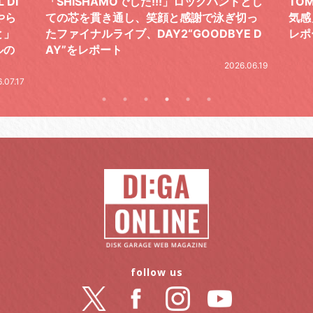
 DI
「SHISHAMOでした!!!」ロックバンドとし
TO
やら
ての芯を貫き通し、笑顔と感謝で泳ぎ切っ
気感
と」
たファイナルライブ、DAY2“GOODBYE D
レポ
ルの
AY”をレポート
2026.06.19
.07.17
follow us