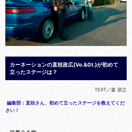
カーネーションの直枝政広(Vo.&Gt.)が初めて
立ったステージは？
TEXT／森 朋之
編集部：直枝さん、初めて立ったステージを教えてくだ
さい！