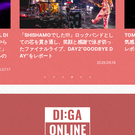
 DI
「SHISHAMOでした!!!」ロックバンドとし
TO
やら
ての芯を貫き通し、笑顔と感謝で泳ぎ切っ
気感
と」
たファイナルライブ、DAY2“GOODBYE D
レポ
ルの
AY”をレポート
2026.06.19
.07.17