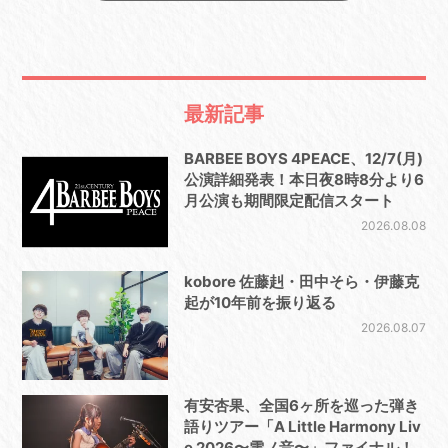
最新記事
BARBEE BOYS 4PEACE、12/7(月)
公演詳細発表！本日夜8時8分より6
月公演も期間限定配信スタート
2026.08.08
kobore 佐藤赳・田中そら・伊藤克
起が10年前を振り返る
2026.08.07
有安杏果、全国6ヶ所を巡った弾き
語りツアー「A Little Harmony Liv
e 2026〜雫ノ音〜」ファイナル！