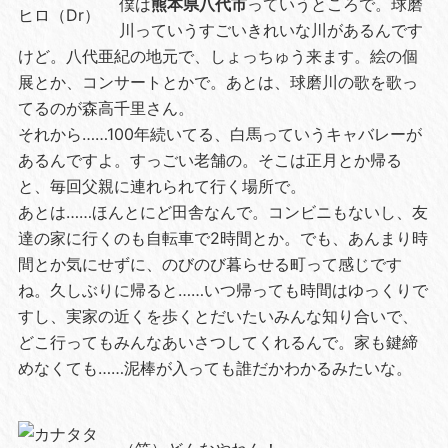
僕は
熊本県八代市
っていうところで。球磨
川っていうすごいきれいな川があるんです
けど。八代亜紀の地元で、しょっちゅう来ます。絵の個
展とか、コンサートとかで。あとは、球磨川の歌を歌っ
てるのが森高千里さん。
それから……100年続いてる、白馬っていうキャバレーが
あるんですよ。すっごい老舗の。そこは正月とか帰る
と、毎回父親に連れられて行く場所で。
あとは……ほんとにど田舎なんで。コンビニもないし、友
達の家に行くのも自転車で2時間とか。でも、あんまり時
間とか気にせずに、のびのび暮らせる町って感じです
ね。久しぶりに帰ると……いつ帰っても時間はゆっくりで
すし、実家の近くを歩くとだいたいみんな知り合いで、
どこ行ってもみんなあいさつしてくれるんで。家も鍵締
めなくても……泥棒が入っても誰だかわかるみたいな。