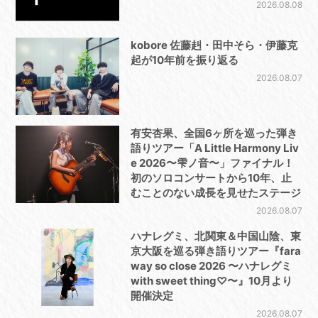
2026.08.08
kobore 佐藤赳・田中そら・伊藤克
起が10年前を振り返る
2026.08.07
有安杏果、全国6ヶ所を巡った弾き
語りツアー「A Little Harmony Liv
e 2026〜雫ノ音〜」ファイナル！
初のソロコンサートから10年、止
むことのない成長を見せたステージ
2026.08.07
ハナレグミ、北関東＆中国山陰、東
京大阪を巡る弾き語りツアー『fara
way so close 2026 〜ハナレグミ
with sweet thing♡〜』10月より
開催決定
2026.08.07