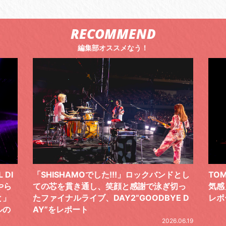
RECOMMEND
編集部オススメなう！
 DI
「SHISHAMOでした!!!」ロックバンドとし
TO
やら
ての芯を貫き通し、笑顔と感謝で泳ぎ切っ
気感
と」
たファイナルライブ、DAY2“GOODBYE D
レポ
ルの
AY”をレポート
2026.06.19