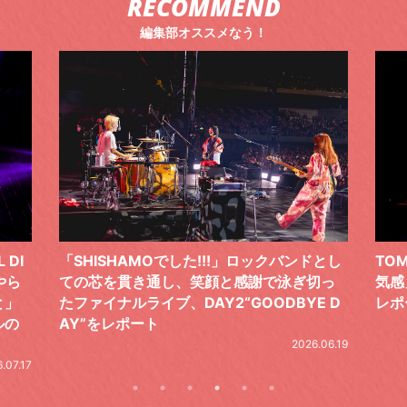
RECOMMEND
編集部オススメなう！
ックバンドとし
TOMOO、３台の鍵盤で「6月から7月の空
で泳ぎ切っ
気感」を鮮やかに描いた、FC限定ライブを
ODBYE D
レポート
2026.07.17
2026.06.19