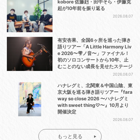
kobore 佐藤赳・田中そら・伊藤克
起が10年前を振り返る
2026.08.07
有安杏果、全国6ヶ所を巡った弾き
語りツアー「A Little Harmony Liv
e 2026〜雫ノ音〜」ファイナル！
初のソロコンサートから10年、止
むことのない成長を見せたステージ
2026.08.07
ハナレグミ、北関東＆中国山陰、東
京大阪を巡る弾き語りツアー『fara
way so close 2026 〜ハナレグミ
with sweet thing♡〜』10月より
開催決定
2026.08.07
もっと見る