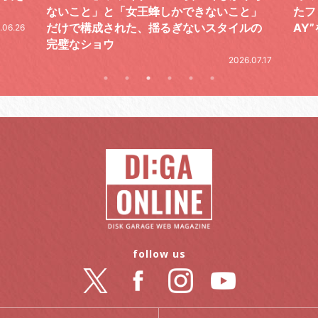
と」
たファイナルライブ、DAY2“GOODBYE D
レポ
ルの
AY”をレポート
2026.06.19
.07.17
follow us