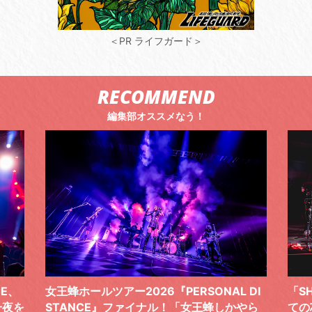
＜PR ライフガード＞
RECOMMEND
編集部オススメなう！
 DI
「SHISHAMOでした!!!」ロックバンドとし
TO
やら
ての芯を貫き通し、笑顔と感謝で泳ぎ切っ
気感