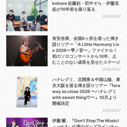
kobore 佐藤赳・田中そら・伊藤克
起が10年前を振り返る
2026.08.07
有安杏果、全国6ヶ所を巡った弾き
語りツアー「A Little Harmony Liv
e 2026〜雫ノ音〜」ファイナル！
初のソロコンサートから10年、止
むことのない成長を見せたステージ
2026.08.07
ハナレグミ、北関東＆中国山陰、東
京大阪を巡る弾き語りツアー『fara
way so close 2026 〜ハナレグミ
with sweet thing♡〜』10月より
開催決定
2026.08.07
伊藤 蘭、『Don’t Stop The Music!
～ vol.3』公演のグッズラインナッ