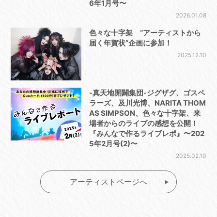
6年1月号〜
2026.01.08
色々な十字架 “アーティストから
届く年賀状”企画に参加！
2025.12.10
-真天地開闢集団-ジグザグ、ゴスペ
ラーズ、及川光博、NARITA THOM
AS SIMPSON、色々な十字架、来
場者からのライブの感想を公開！
『みんなで作るライブレポ』〜202
5年2月号(2)〜
2025.02.10
アーティストページへ