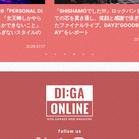
 DI
「SHISHAMOでした!!!」ロックバンドとし
TO
やら
ての芯を貫き通し、笑顔と感謝で泳ぎ切っ
気感
と」
たファイナルライブ、DAY2“GOODBYE D
レポ
ルの
AY”をレポート
2026.06.19
.07.17
follow us