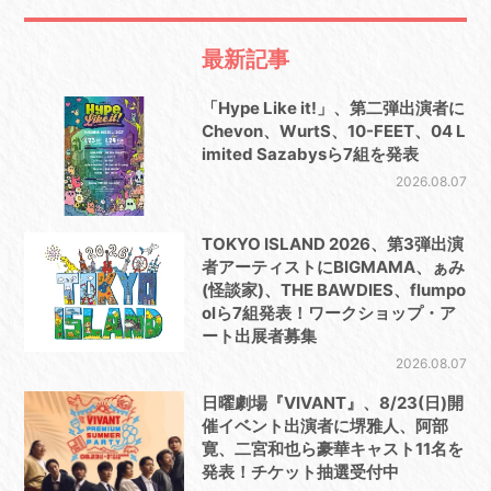
最新記事
「Hype Like it!」、第二弾出演者に
Chevon、WurtS、10-FEET、04 L
imited Sazabysら7組を発表
2026.08.07
TOKYO ISLAND 2026、第3弾出演
者アーティストにBIGMAMA、ぁみ
(怪談家)、THE BAWDIES、flumpo
olら7組発表！ワークショップ・ア
ート出展者募集
2026.08.07
日曜劇場『VIVANT』、8/23(日)開
催イベント出演者に堺雅人、阿部
寛、二宮和也ら豪華キャスト11名を
発表！チケット抽選受付中