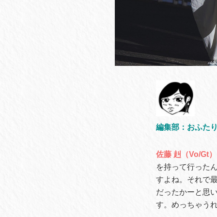
編集部：おふた
佐藤 赳（Vo/Gt）
を持って行った
すよね。それで
だったかーと思
す。めっちゃう