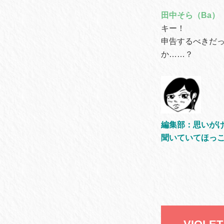
田中そら（Ba）
キー！
申告するべきだ
か……？
編集部：思いが
聞いていてほっ