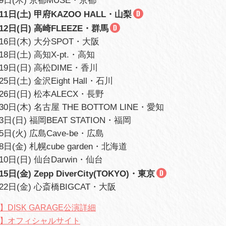
月9日(木) 京都MUSE・京都
月11日(土) 甲府KAZOO HALL・山梨
月12日(日) 高崎FLEEZE・群馬
月16日(木) 大分SPOT・大阪
18日(土) 高知X-pt.・高知
月19日(日) 高松DIME・香川
25日(土) 金沢Eight Hall・石川
月26日(日) 松本ALECX・長野
30日(木) 名古屋 THE BOTTOM LINE・愛知
3日(日) 福岡BEAT STATION・福岡
5日(火) 広島Cave-be・広島
8日(金) 札幌cube garden・北海道
10日(日) 仙台Darwin・仙台
15日(金) Zepp DiverCity(TOKYO)・東京
月22日(金) 心斎橋BIGCAT・大阪
re】DISK GARAGE公演詳細
ore】オフィシャルサイト