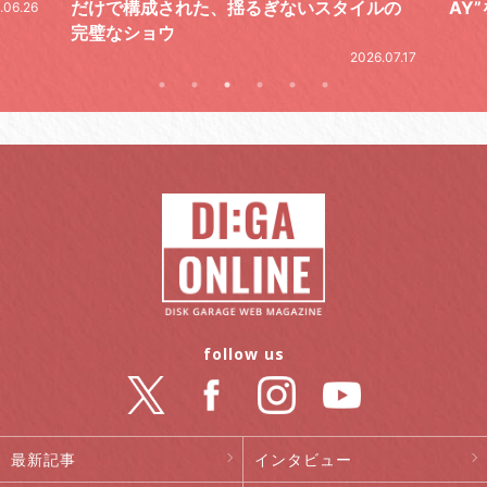
ルの
AY”をレポート
2026.06.19
.07.17
follow us
最新記事
インタビュー