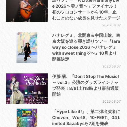
語りツアー「A Little Harmony Liv
e 2026〜雫ノ音〜」ファイナル！
初のソロコンサートから10年、止
むことのない成長を見せたステージ
2026.08.07
ハナレグミ、北関東＆中国山陰、東
京大阪を巡る弾き語りツアー『fara
way so close 2026 〜ハナレグミ
with sweet thing♡〜』10月より
開催決定
2026.08.07
伊藤 蘭、『Don’t Stop The Music!
～ vol.3』公演のグッズラインナッ
プ発表！8/8(土)18時より事前通販
開始
2026.08.07
「Hype Like it!」、第二弾出演者に
Chevon、WurtS、10-FEET、04 L
imited Sazabysら7組を発表