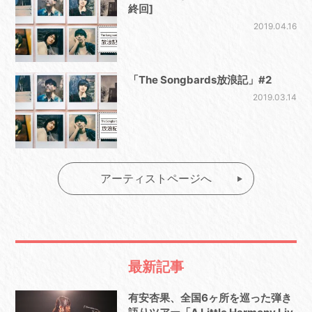
終回]
2019.04.16
「The Songbards放浪記」#2
2019.03.14
アーティストページへ
最新記事
有安杏果、全国6ヶ所を巡った弾き