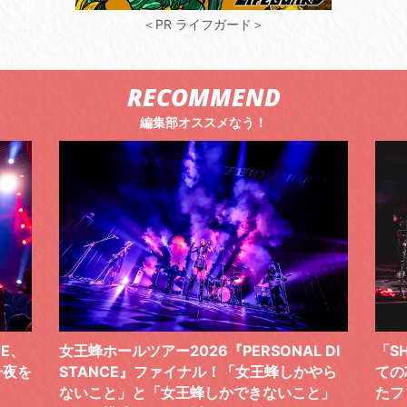
＜PR ライフガード＞
RECOMMEND
編集部オススメなう！
 DI
「SHISHAMOでした!!!」ロックバンドとし
TO
やら
ての芯を貫き通し、笑顔と感謝で泳ぎ切っ
気感
と」
たファイナルライブ、DAY2“GOODBYE D
レポ