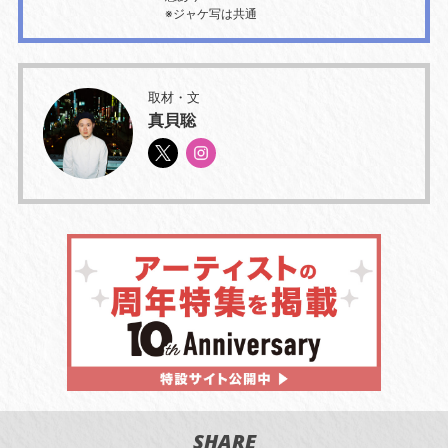
※ジャケ写は共通
取材・文
真貝聡
SHARE