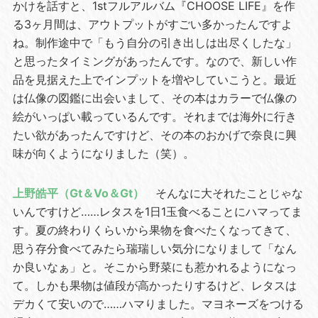
かけを話すと、1stフルアルバム『CHOOSE LIFE』を作
る3ヶ月間は、アウトプットがすごい多かったんですよ
ね。制作途中で「もう自分の引き出しは出尽くしたな」
と思ったタイミングがあったんです。なので、新しい作
品を見据えた上でインプットを増やしていこうと。最近
は仏像の図鑑に出会いまして、その本はカラーで仏像の
絵がいっぱい載っているんです。それまでは海外に行き
たい欲があったんですけど、その本のおかげで奈良に興
味が向くようになりました（笑）。
上野皓平（Gt＆Vo＆Gt）
そんなに大それたことじゃな
いんですけど……レタスを1日1玉食べることにハマってま
す。夏の終わりくらいから果物を食べたくなってきて、
思う存分食べてみたら瑞瑞しい気分になりまして「なん
か良いなぁ」と。そこから野菜にも惹かれるようになっ
て。しかも果物は値段が高かったりするけど、レタスは
デカくて安いので……ハマりました。マヨネーズをつける