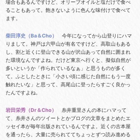
場合もあるんですけど、オリーブオイルと塩だけで食べ
ることもあって。飽きないように色んな味付けで食べて
ます。
柴田淳史（Ba＆Cho）
今年になってから山登りにハマ
りまして。神戸は六甲山が有名ですけど、高取山もある
し、割と近くに登山できる山が沢山あって自然に囲まれ
た環境なんですよね。だけど東京へ行くと、擬似自然が
多いというか「作られているなぁ」と思うものが多く
て。ふとしたときに「小さい頃に感じた自然にもう一度
触れたいな」と思って、高尾山に登ったらすごく良かっ
たんですよね。
岩田栄秀（Dr＆Cho）
糸井重里さんの本にハマって
て、糸井さんのツイートとかブログの文章をまとめたエ
ッセイ本が毎年出版されているんですよ。近くの古本屋
を通ったら、大量に売られててちょっとずつ読み進める