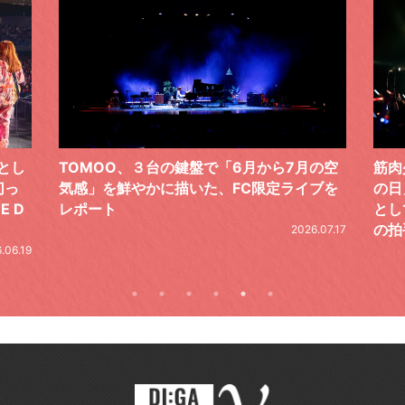
の空
筋肉少女帯、恒例の周年記念ライブ「#筋少
黒夢が
ブを
の日」。今年は“「幻と想」5 LIVE”のFINAL
銘打
として開催。天井知らずのステージに万雷
一無
の拍手。秋ツアーも発表
た初
.07.17
2026.07.17