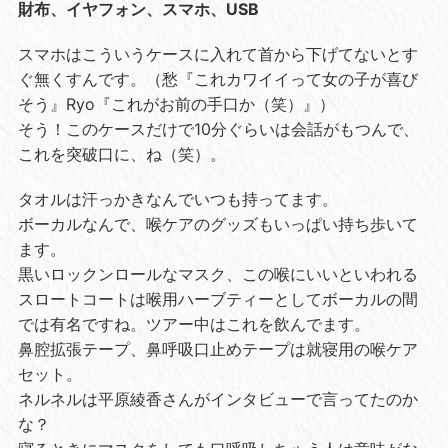
財布、
イヤフォン、スマホ、USB
スマホはこういうケースに入れて首から下げてないとす
ぐ無くすんです。（愁『これカワイイって女の子が喜び
そう』Ryo『これがお前の手口か（笑）』）
そう！このケースだけで10分ぐらいは会話がもつんで、
これを突破口に、ね（笑）。
タオルは汗っかきなんでいつも持ってます。
ボーカルなんで、喉ケアのグッズもいっぱい持ち歩いて
ます。
黒いロックンロールなマスク、この喉にいいといわれる
スロートコートは喉用ハーブティーとしてボーカルの間
では有名ですね。ツアー中はこれを飲んでます。
鼻腔拡張テープ、鼻呼吸口止めテープは就寝用の喉ケア
セット。
ネルネルは平原綾香さんがインタビューで言ってたのか
な？