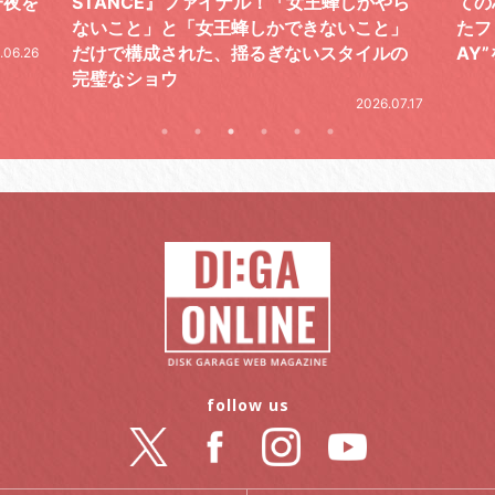
やら
ての芯を貫き通し、笑顔と感謝で泳ぎ切っ
気感
と」
たファイナルライブ、DAY2“GOODBYE D
レポ
ルの
AY”をレポート
2026.06.19
.07.17
follow us