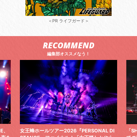
＜PR ライフガード＞
RECOMMEND
編集部オススメなう！
 DI
「SHISHAMOでした!!!」ロックバンドとし
TO