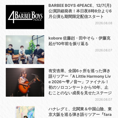
BARBEE BOYS 4PEACE、12/7(月)
公演詳細発表！本日夜8時8分より6
月公演も期間限定配信スタート
2026.08.08
kobore 佐藤赳・田中そら・伊藤克
起が10年前を振り返る
2026.08.07
有安杏果、全国6ヶ所を巡った弾き
語りツアー「A Little Harmony Liv
e 2026〜雫ノ音〜」ファイナル！
初のソロコンサートから10年、止
むことのない成長を見せたステージ
2026.08.07
ハナレグミ、北関東＆中国山陰、東
京大阪を巡る弾き語りツアー『fara