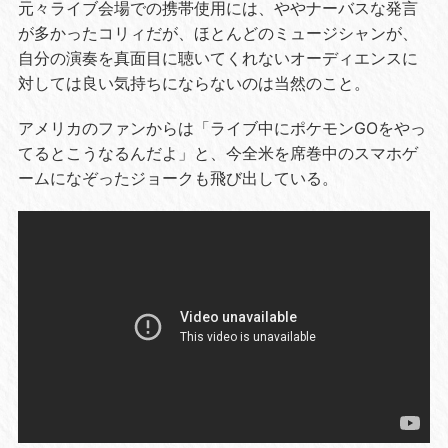
元々ライブ会場での携帯使用には、ややナーバスな発言
が多かったコリィだが、ほとんどのミュージシャンが、
自分の演奏を真面目に聴いてくれないオーディエンスに
対しては良い気持ちにならないのは当然のこと。
アメリカのファンからは「ライブ中にポケモンGOをやっ
てるとこうなるんだよ」と、今全米を席巻中のスマホゲ
ームになぞったジョークも飛び出している。