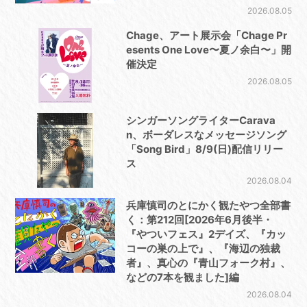
2026.08.05
Chage、アート展示会「Chage Pr
esents One Love〜夏ノ余白〜」開
催決定
2026.08.05
シンガーソングライターCarava
n、ボーダレスなメッセージソング
「Song Bird」8/9(日)配信リリー
ス
2026.08.04
兵庫慎司のとにかく観たやつ全部書
く：第212回[2026年6月後半・
『やついフェス』2デイズ、『カッ
コーの巣の上で』、『海辺の独裁
者』、真心の『青山フォーク村』、
などの7本を観ました]編
2026.08.04