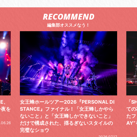
RECOMMEND
編集部オススメなう！
CE、
女王蜂ホールツアー2026『PERSONAL DI
「S
一夜を
STANCE』ファイナル！「女王蜂しかやら
ての
ないこと」と「女王蜂しかできないこと」
たフ
だけで構成された、揺るぎないスタイルの
AY
.06.26
完璧なショウ
2026.07.17