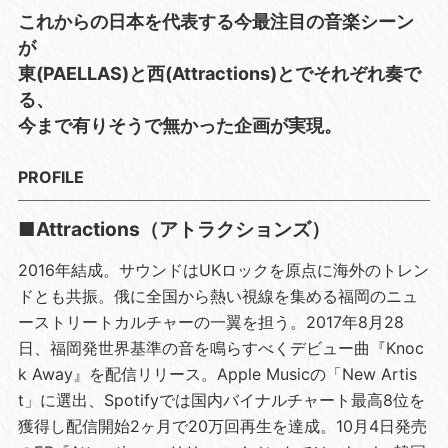
これからの日本を代表する今最注目の音楽シーン
が
東(PAELLAS)と西(Attractions)とでそれぞれ奏で
る、
今まで有りそうで無かった企画が実現。
PROFILE
■Attractions（アトラクションズ）
2016年結成。サウンドはUKロックを原点に海外のトレン
ドとも共振。俄に全国から熱い視線を集める福岡のニュ
ーストリートカルチャーの一翼を担う。2017年8月28
日、福岡発世界基準の音を鳴らすべくデビュー曲『Knoc
k Away』を配信リリース。Apple Musicの「New Artis
t」に選出、Spotifyでは国内バイナルチャート最高8位を
獲得し配信開始2ヶ月で20万回再生を達成。10月4日発売