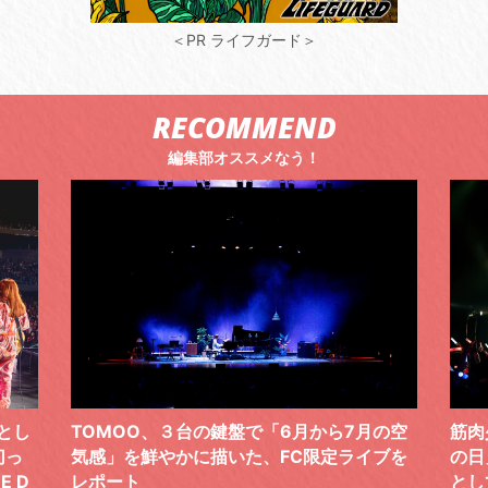
＜PR ライフガード＞
RECOMMEND
編集部オススメなう！
6月から7月の空
筋肉少女帯、恒例の周年記念ライブ「#筋
C限定ライブを
の日」。今年は“「幻と想」5 LIVE”のFIN
として開催。天井知らずのステージに万