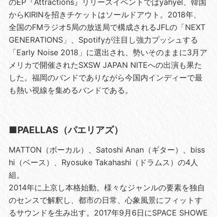
のEP『Attractions』リリースイベントではyahyel、韓国
からKIRINを招きチケットはソールドアウト。2018年、
全国のFMラジオ5局の放送局で構成されるJFLの「NEXT
GENERATIONS」、Spotifyが注目し強力プッシュする
「Early Noise 2018」に選出され、勢いそのままに3月ア
メリカで開催されたSXSW JAPAN NITEへの出演も果た
した。福岡のバンドでありながら今国内インディーで最
も熱い視線を集めるバンドである。
■PAELLAS（パエリアズ）
MATTON（ボーカル）、Satoshi Anan（ギター）、biss
hi（ベース）、Ryosuke Takahashi（ドラムス）の4人
組。
2014年に上京し本格始動。様々なジャンルの要素を独自
のセンスで解釈し、都市の日常、心象風景にフィットす
るサウンドを生み出す。2017年9月6日にSPACE SHOWE