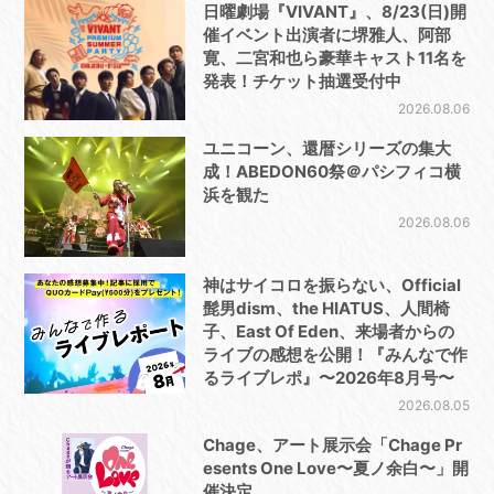
日曜劇場『VIVANT』、8/23(日)開
催イベント出演者に堺雅人、阿部
寛、二宮和也ら豪華キャスト11名を
発表！チケット抽選受付中
2026.08.06
ユニコーン、還暦シリーズの集大
成！ABEDON60祭＠パシフィコ横
浜を観た
2026.08.06
神はサイコロを振らない、Official
髭男dism、the HIATUS、人間椅
子、East Of Eden、来場者からの
ライブの感想を公開！『みんなで作
るライブレポ』〜2026年8月号〜
2026.08.05
Chage、アート展示会「Chage Pr
esents One Love〜夏ノ余白〜」開
催決定