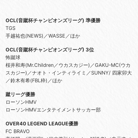
OCL(音蹴杯チャンピオンズリーグ) 準優勝
TGS
手越祐也(NEWS)／WASSE／ほか
OCL(音蹴杯チャンピオンズリーグ) 3位
怖蹴球
桜井和寿(Mr.Children／ウカスカジー)／GAKU-MC(ウカ
スカジー)／ナオト・インティライミ／SUNNY/ 四家卯大
／鈴木有希(FBL枠)／ほか
蹴リーグ優勝
ローソンHMV
ローソンHMVエンタテイメントサッカー部
OVER40 LEGEND LEAGUE優勝
FC BRAVO