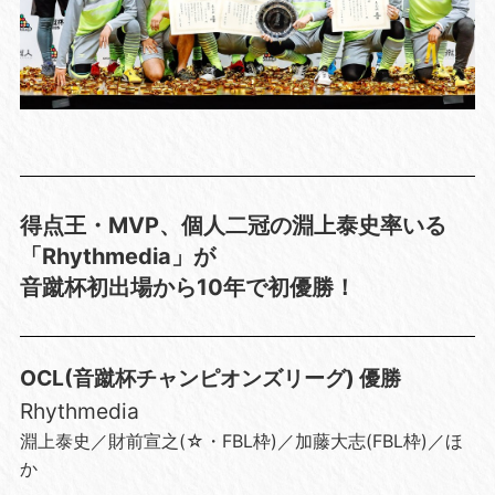
得点王・MVP、個人二冠の淵上泰史率いる
「Rhythmedia」が
音蹴杯初出場から10年で初優勝！
OCL(音蹴杯チャンピオンズリーグ) 優勝
Rhythmedia
淵上泰史／財前宣之(☆・FBL枠)／加藤大志(FBL枠)／ほ
か