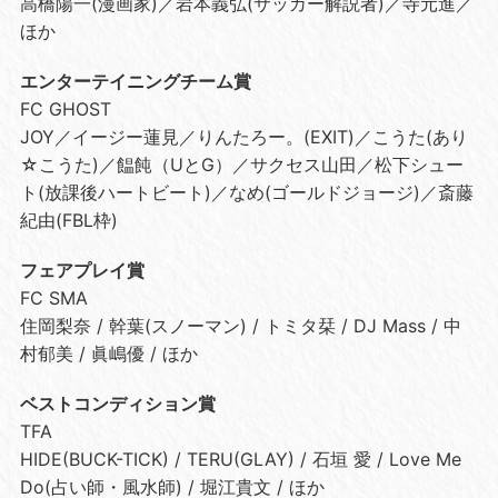
高橋陽一(漫画家)／岩本義弘(サッカー解説者)／寺元進／
ほか
エンターテイニングチーム賞
FC GHOST
JOY／イージー蓮見／りんたろー。(EXIT)／こうた(あり
☆こうた)／饂飩（UとG）／サクセス山田／松下シュー
ト(放課後ハートビート)／なめ(ゴールドジョージ)／斎藤
紀由(FBL枠)
フェアプレイ賞
FC SMA
住岡梨奈 / 幹葉(スノーマン) / トミタ栞 / DJ Mass / 中
村郁美 / 眞嶋優 / ほか
ベストコンディション賞
TFA
HIDE(BUCK-TICK) / TERU(GLAY) / 石垣 愛 / Love Me
Do(占い師・風水師) / 堀江貴文 / ほか