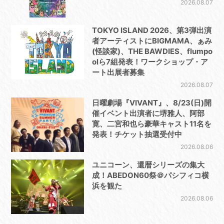
2026.08.07
TOKYO ISLAND 2026、第3弾出演
者アーティストにBIGMAMA、ぁみ
(怪談家)、THE BAWDIES、flumpo
olら7組発表！ワークショップ・ア
ート出展者募集
2026.08.07
日曜劇場『VIVANT』、8/23(日)開
催イベント出演者に堺雅人、阿部
寛、二宮和也ら豪華キャスト11名を
発表！チケット抽選受付中
2026.08.06
ユニコーン、還暦シリーズの集大
成！ABEDON60祭＠パシフィコ横
浜を観た
2026.08.06