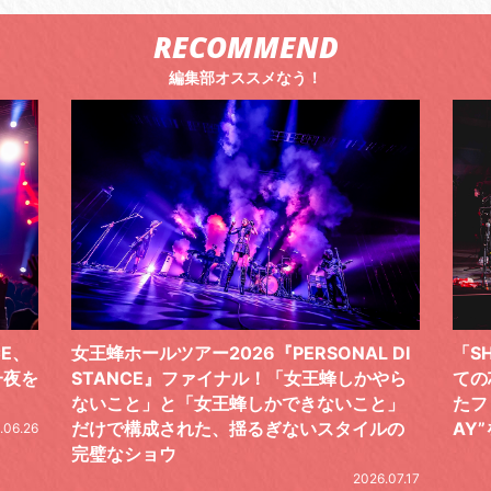
RECOMMEND
編集部オススメなう！
 DI
「SHISHAMOでした!!!」ロックバンドとし
TO
やら
ての芯を貫き通し、笑顔と感謝で泳ぎ切っ
気感
と」
たファイナルライブ、DAY2“GOODBYE D
レポ
ルの
AY”をレポート
2026.06.19
.07.17