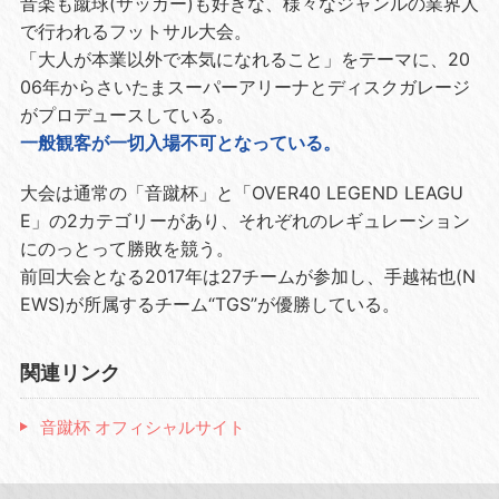
音楽も蹴球(サッカー)も好きな、様々なジャンルの業界人
で行われるフットサル大会。
「大人が本業以外で本気になれること」をテーマに、20
06年からさいたまスーパーアリーナとディスクガレージ
がプロデュースしている。
一般観客が一切入場不可となっている。
大会は通常の「音蹴杯」と「OVER40 LEGEND LEAGU
E」の2カテゴリーがあり、それぞれのレギュレーション
にのっとって勝敗を競う。
前回大会となる2017年は27チームが参加し、手越祐也(N
EWS)が所属するチーム“TGS”が優勝している。
関連リンク
音蹴杯 オフィシャルサイト