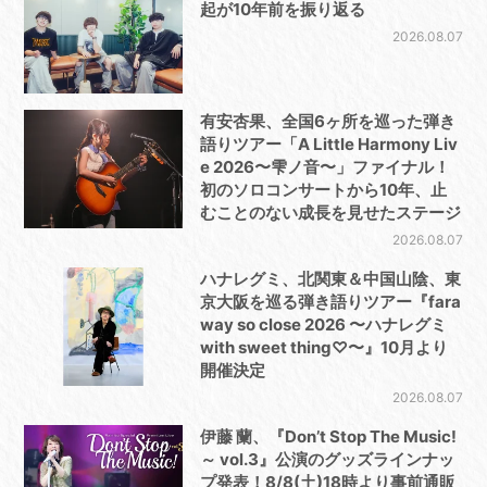
起が10年前を振り返る
2026.08.07
有安杏果、全国6ヶ所を巡った弾き
語りツアー「A Little Harmony Liv
e 2026〜雫ノ音〜」ファイナル！
初のソロコンサートから10年、止
むことのない成長を見せたステージ
2026.08.07
ハナレグミ、北関東＆中国山陰、東
京大阪を巡る弾き語りツアー『fara
way so close 2026 〜ハナレグミ
with sweet thing♡〜』10月より
開催決定
2026.08.07
伊藤 蘭、『Don’t Stop The Music!
～ vol.3』公演のグッズラインナッ
プ発表！8/8(土)18時より事前通販