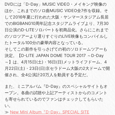
DVDには「D-Day」MUSIC VIDEO・メイキング映像の
ほか、これまでのソロ曲MUSIC VIDEO全7作を収録。そ
して2016年夏に行われた大阪・ヤンマースタジアム長居
でのBIGBANG10周年記念スタジアムライブより、7月30
日公演のD-LITEソロパートを初商品化。さらにこれまで
のソロツアーより選りすぐりのLIVE映像もコンパイルし
たトータル100分の豪華内容となっている。
そしてこの新作を引っさげての初のソロドームツアーも
決定。【D-LITE JAPAN DOME TOUR 2017 ～D-Day
～】は、4月15日(土)・16日(日)メットライフドーム、4
月22日(土)・23日(日)京セラドーム大阪の2大ドームで開
催され、全4公演計20万人を動員する予定だ。
また、ミニアルバム『D-Day』のスペシャルサイトもオ
ープン。各曲の試聴や上記アーティストからのコメント
も寄せられているのでファンはチェックしてもらいた
い。
≫
New Mini Album『D-Day』SPECIAL SITE