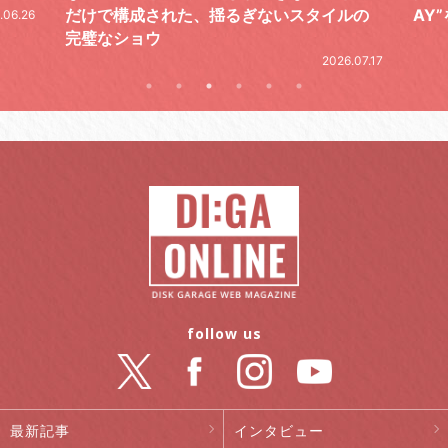
だけで構成された、揺るぎないスタイルの
AY
.06.26
完璧なショウ
2026.07.17
follow us
最新記事
インタビュー