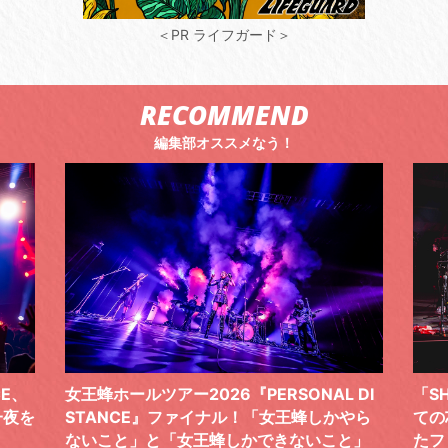
＜PR ライフガード＞
RECOMMEND
編集部オススメなう！
CE、
女王蜂ホールツアー2026『PERSONAL DI
「S
一夜を
STANCE』ファイナル！「女王蜂しかやら
ての
ないこと」と「女王蜂しかできないこと」
たフ