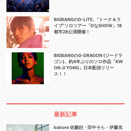
BIGBANGのD-LITE、“トーク＆ラ
イブ”ソロツアー「DなSHOW」18
都市28公演開催！
BIGBANGのG-DRAGON (ジードラ
ゴン)、約4年ぶりのソロ作品「KW
ON JI YONG」日本配信リリー
ス！！
最新記事
kobore 佐藤赳・田中そら・伊藤克