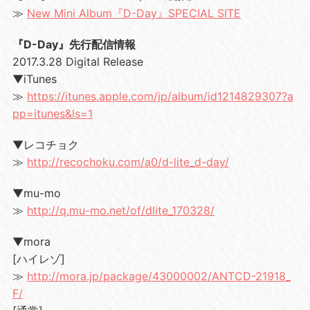
≫
New Mini Album『D-Day』SPECIAL SITE
『D-Day』先行配信情報
2017.3.28 Digital Release
▼iTunes
≫
https://itunes.apple.com/jp/album/id1214829307?a
pp=itunes&ls=1
▼レコチョク
≫
http://recochoku.com/a0/d-lite_d-day/
▼mu-mo
≫
http://q.mu-mo.net/of/dlite_170328/
▼mora
[ハイレゾ]
≫
http://mora.jp/package/43000002/ANTCD-21918_
F/