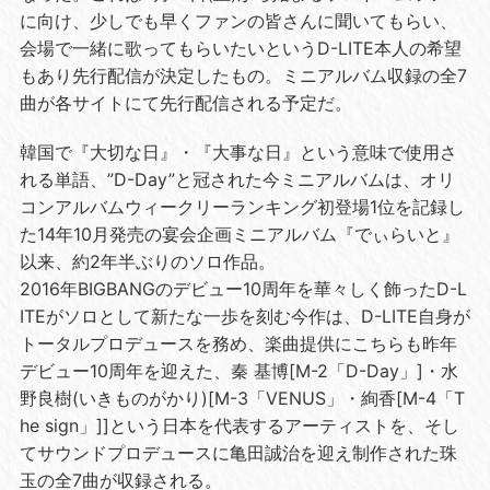
に向け、少しでも早くファンの皆さんに聞いてもらい、
会場で一緒に歌ってもらいたいというD-LITE本人の希望
もあり先行配信が決定したもの。ミニアルバム収録の全7
曲が各サイトにて先行配信される予定だ。
韓国で『大切な日』・『大事な日』という意味で使用さ
れる単語、”D-Day”と冠された今ミニアルバムは、オリ
コンアルバムウィークリーランキング初登場1位を記録し
た14年10月発売の宴会企画ミニアルバム『でぃらいと』
以来、約2年半ぶりのソロ作品。
2016年BIGBANGのデビュー10周年を華々しく飾ったD-L
ITEがソロとして新たな一歩を刻む今作は、D-LITE自身が
トータルプロデュースを務め、楽曲提供にこちらも昨年
デビュー10周年を迎えた、秦 基博[M-2「D-Day」]・水
野良樹(いきものがかり)[M-3「VENUS」・絢香[M-4「T
he sign」]]という日本を代表するアーティストを、そし
てサウンドプロデュースに亀田誠治を迎え制作された珠
玉の全7曲が収録される。