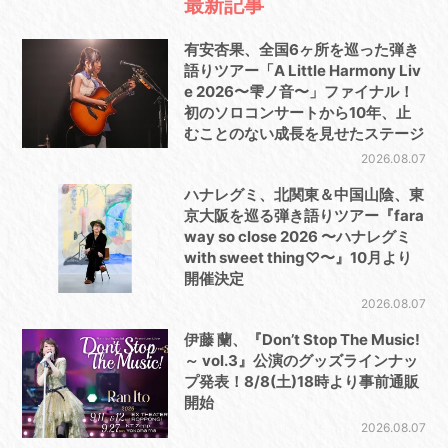
最新記事
有安杏果、全国6ヶ所を巡った弾き
語りツアー「A Little Harmony Liv
e 2026〜雫ノ音〜」ファイナル！
初のソロコンサートから10年、止
むことのない成長を見せたステージ
2026.08.07
ハナレグミ、北関東＆中国山陰、東
京大阪を巡る弾き語りツアー『fara
way so close 2026 〜ハナレグミ
with sweet thing♡〜』10月より
開催決定
2026.08.07
伊藤 蘭、『Don’t Stop The Music!
～ vol.3』公演のグッズラインナッ
プ発表！8/8(土)18時より事前通販
開始
2026.08.07