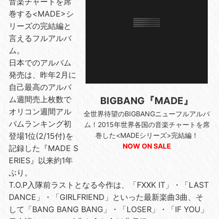
音楽チャートを席
巻する<MADE>シ
リーズの完結編と
言えるフルアルバ
ム。
日本でのアルバム
発売は、昨年2月に
自己最高のアルバ
ム週間売上枚数で
BIGBANG『MADE』
オリコン週間アル
全世界待望のBIGBANGニューフルアルバ
バムランキング初
ム！2015年世界各国の音楽チャートを席
登場1位(2/15付)を
巻した<MADEシリーズ>完結編！
NOW ON SALE
記録した『MADE S
ERIES』以来約1年
ぶり。
T.O.P入隊前ラストとなる今作は、「FXXK IT」・「LAST
DANCE」・「GIRLFRIEND」といった最新楽曲3曲、そ
して「BANG BANG BANG」・「LOSER」・「IF YOU」