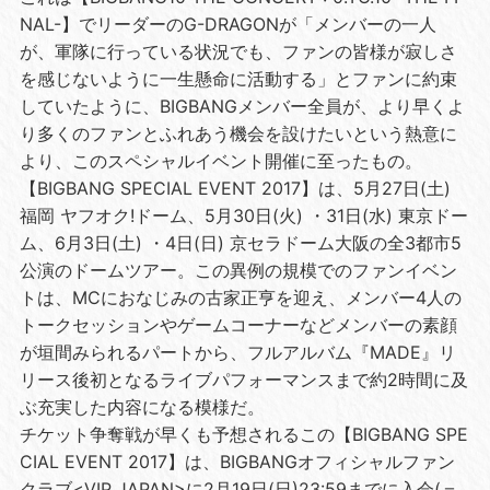
NAL-】でリーダーのG-DRAGONが「メンバーの一人
が、軍隊に行っている状況でも、ファンの皆様が寂しさ
を感じないように一生懸命に活動する」とファンに約束
していたように、BIGBANGメンバー全員が、より早くよ
り多くのファンとふれあう機会を設けたいという熱意に
より、このスペシャルイベント開催に至ったもの。
【BIGBANG SPECIAL EVENT 2017】は、5月27日(土)
福岡 ヤフオク!ドーム、5月30日(火) ・31日(水) 東京ドー
ム、6月3日(土) ・4日(日) 京セラドーム大阪の全3都市5
公演のドームツアー。この異例の規模でのファンイベン
トは、MCにおなじみの古家正亨を迎え、メンバー4人の
トークセッションやゲームコーナーなどメンバーの素顔
が垣間みられるパートから、フルアルバム『MADE』リ
リース後初となるライブパフォーマンスまで約2時間に及
ぶ充実した内容になる模様だ。
チケット争奪戦が早くも予想されるこの【BIGBANG SPE
CIAL EVENT 2017】は、BIGBANGオフィシャルファン
クラブ<VIP JAPAN>に2月19日(日)23:59までに入会(＝