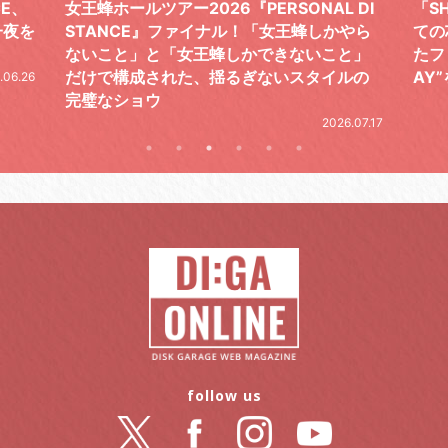
 DI
「SHISHAMOでした!!!」ロックバンドとし
TO
やら
ての芯を貫き通し、笑顔と感謝で泳ぎ切っ
気感
と」
たファイナルライブ、DAY2“GOODBYE D
レポ
ルの
AY”をレポート
2026.06.19
.07.17
follow us