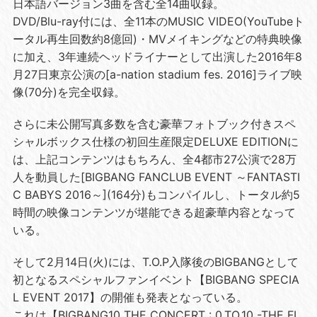
日本語バージョン3曲を含む全14曲収録。
DVD/Blu-ray付には、全11本のMUSIC VIDEO(YouTubeト
ータル再生回数約8億回)・MVメイキングなどの特典映像
に加え、3年連続ヘッドライナーとして出演した2016年8
月27日東京公演の[a-nation stadium fes. 2016]ライブ映
像(70分)を完全収録。
さらに未公開写真多数を含む豪華フォトブック付きスペ
シャルボックス仕様の初回生産限定DELUXE EDITIONに
は、上記コンテンツはもちろん、全4都市27公演で28万
人を動員した[BIGBANG FANCLUB EVENT ～FANTASTI
C BABYS 2016～](164分)もコンパイルし、トータル約5
時間の映像コンテンツが堪能できる超豪華内容となって
いる。
そして2月14日(火)には、T.O.P入隊後のBIGBANGとして
初となるスペシャルファンイベント【BIGBANG SPECIA
L EVENT 2017】の開催も発表となっている。
これは【BIGBANG10 THE CONCERT : 0.TO.10 -THE FI